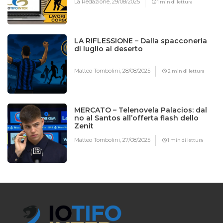
La Redazione,
29/08/2025
1 min di lettura
LA RIFLESSIONE – Dalla spacconeria
di luglio al deserto
Matteo Tombolini,
28/08/2025
2 min di lettura
MERCATO – Telenovela Palacios: dal
no al Santos all’offerta flash dello
Zenit
Matteo Tombolini,
27/08/2025
1 min di lettura