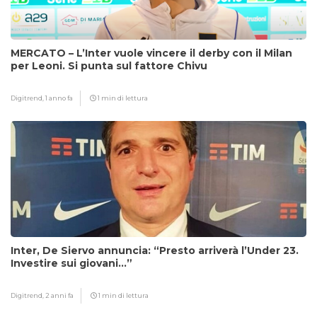
MERCATO – L’Inter vuole vincere il derby con il Milan
per Leoni. Si punta sul fattore Chivu
Digitrend,
1 anno fa
1 min di lettura
Inter, De Siervo annuncia: “Presto arriverà l’Under 23.
Investire sui giovani…”
Digitrend,
2 anni fa
1 min di lettura