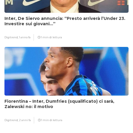
Inter, De Siervo annuncia: “Presto arriverà l’Under 23.
Investire sui giovani…”
Digitrend,
1 anno fa
1 min di lettura
Fiorentina – Inter, Dumfries (squalificato) ci sarà,
Zalewski no: il motivo
Digitrend,
2 anni fa
1 min di lettura