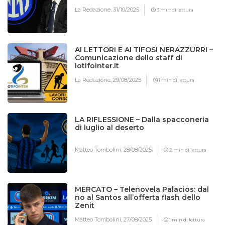
La Redazione,
31/10/2025
3 min di lettura
AI LETTORI E AI TIFOSI NERAZZURRI –
Comunicazione dello staff di
Iotifointer.it
La Redazione,
29/08/2025
1 min di lettura
LA RIFLESSIONE – Dalla spacconeria
di luglio al deserto
Matteo Tombolini,
28/08/2025
2 min di lettura
MERCATO – Telenovela Palacios: dal
no al Santos all’offerta flash dello
Zenit
Matteo Tombolini,
27/08/2025
1 min di lettura