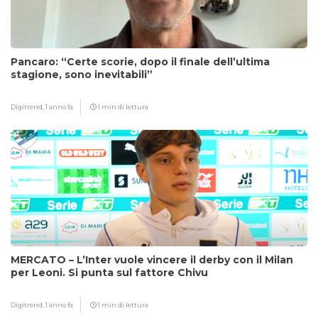
Pancaro: “Certe scorie, dopo il finale dell’ultima
stagione, sono inevitabili”
Digitrend,
1 anno fa
1 min di lettura
MERCATO – L’Inter vuole vincere il derby con il Milan
per Leoni. Si punta sul fattore Chivu
Digitrend,
1 anno fa
1 min di lettura