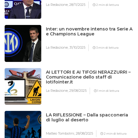
La Redazione,
28/11/2025
2 min di lettura
Inter: un novembre intenso tra Serie A
e Champions League
La Redazione,
31/10/2025
3 min di lettura
AI LETTORI E AI TIFOSI NERAZZURRI –
Comunicazione dello staff di
Iotifointer.it
La Redazione,
29/08/2025
1 min di lettura
LA RIFLESSIONE – Dalla spacconeria
di luglio al deserto
Matteo Tombolini,
28/08/2025
2 min di lettura