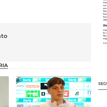
nto
RIA
SEG