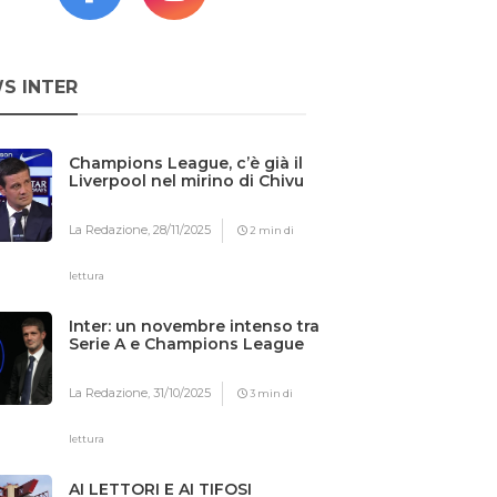
S INTER
Champions League, c’è già il
Liverpool nel mirino di Chivu
La Redazione,
28/11/2025
2 min di
lettura
Inter: un novembre intenso tra
Serie A e Champions League
La Redazione,
31/10/2025
3 min di
lettura
AI LETTORI E AI TIFOSI