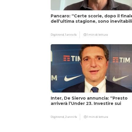
Pancaro: “Certe scorie, dopo il final
dell’ultima stagione, sono inevitabil
Digitrend,
1 anno fa
1 min di lettura
Inter, De Siervo annuncia: “Presto
arriverà l’Under 23. Investire sui
giovani…”
Digitrend,
2 anni fa
1 min di lettura