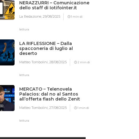
NERAZZURRI – Comunicazione
dello staff di Iotifointer.it
La Redazione,
29/08/2025
1 min di
lettura
LA RIFLESSIONE – Dalla
spacconeria di luglio al
deserto
Matteo Tombolini,
28/08/2025
2 min di
lettura
MERCATO – Telenovela
Palacios: dal no al Santos
all’offerta flash dello Zenit
Matteo Tombolini,
27/08/2025
1 min di
lettura