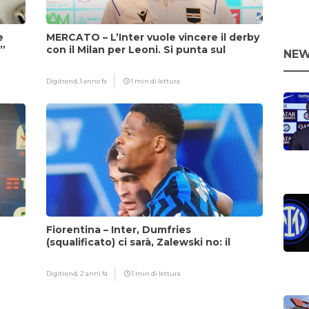
e
MERCATO – L’Inter vuole vincere il derby
i”
con il Milan per Leoni. Si punta sul
NEW
fattore Chivu
Digitrend,
1 anno fa
1 min di lettura
Fiorentina – Inter, Dumfries
(squalificato) ci sarà, Zalewski no: il
motivo
Digitrend,
2 anni fa
1 min di lettura