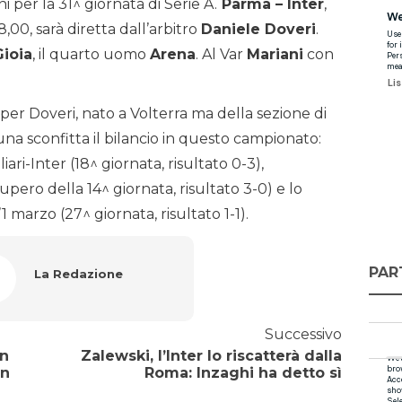
ni per la 31^ giornata di Serie A.
Parma – Inter
,
,00, sarà diretta dall’arbitro
Daniele Doveri
.
Gioia
, il quarto uomo
Arena
. Al Var
Mariani
con
per Doveri, nato a Volterra ma della sezione di
na sconfitta il bilancio in questo campionato:
ari-Inter (18^ giornata, risultato 0-3),
upero della 14^ giornata, risultato 3-0) e lo
1 marzo (27^ giornata, risultato 1-1).
PAR
La Redazione
Successivo
un
Zalewski, l’Inter lo riscatterà dalla
un
Roma: Inzaghi ha detto sì