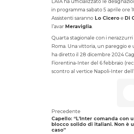
L’AIA ha ufficializzato le designazio
in programma sabato 5 aprile ore 18
Assistenti saranno
Lo Cicero
e
Di 
l’avar
Meraviglia
.
Quarta stagionale con i nerazzurri 
Roma. Una vittoria, un pareggio e u
ha diretto il 28 dicembre 2024 Cagli
Fiorentina-Inter del 6 febbraio (rec
scontro al vertice Napoli-Inter dell’
Precedente
Capello: “L’Inter comanda con 
blocco solido di italiani. Non è 
caso”