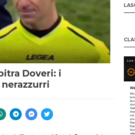
LASC
CLA
bitra Doveri: i
 nerazzurri