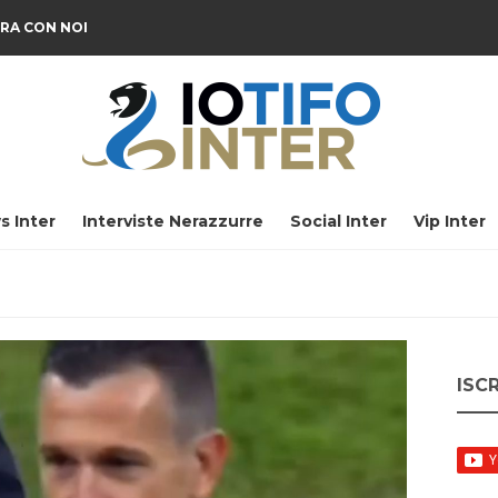
RA CON NOI
s Inter
Interviste Nerazzurre
Social Inter
Vip Inter
ISC