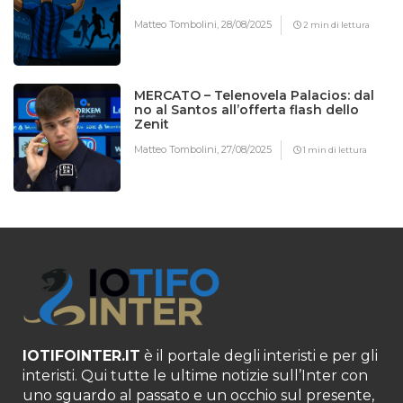
Matteo Tombolini,
28/08/2025
2 min di lettura
MERCATO – Telenovela Palacios: dal
no al Santos all’offerta flash dello
Zenit
Matteo Tombolini,
27/08/2025
1 min di lettura
IOTIFOINTER.IT
è il portale degli interisti e per gli
interisti. Qui tutte le ultime notizie sull’Inter con
uno sguardo al passato e un occhio sul presente,