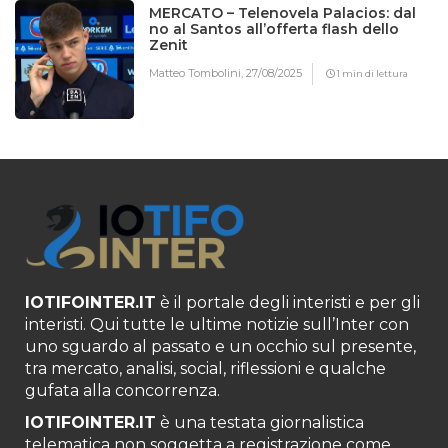
MERCATO – Telenovela Palacios: dal
no al Santos all’offerta flash dello
Zenit
Matteo Tombolini,
27/08/2025
1 min di lettura
IOTIFOINTER.IT
è il portale degli interisti e per gli
interisti. Qui tutte le ultime notizie sull’Inter con
uno sguardo al passato e un occhio sul presente,
tra mercato, analisi, social, riflessioni e qualche
gufata alla concorrenza.
IOTIFOINTER.IT
è una testata giornalistica
telematica non soggetta a registrazione come