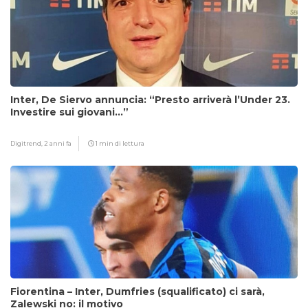
Inter, De Siervo annuncia: “Presto arriverà l’Under 23.
Investire sui giovani…”
Digitrend,
2 anni fa
1 min di lettura
Fiorentina – Inter, Dumfries (squalificato) ci sarà,
Zalewski no: il motivo