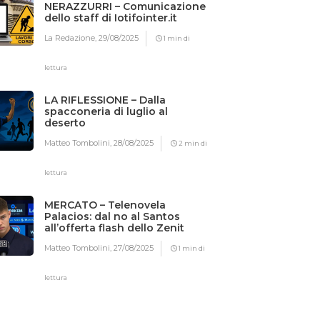
NERAZZURRI – Comunicazione
dello staff di Iotifointer.it
La Redazione,
29/08/2025
1 min di
lettura
LA RIFLESSIONE – Dalla
spacconeria di luglio al
deserto
Matteo Tombolini,
28/08/2025
2 min di
lettura
MERCATO – Telenovela
Palacios: dal no al Santos
all’offerta flash dello Zenit
Matteo Tombolini,
27/08/2025
1 min di
lettura