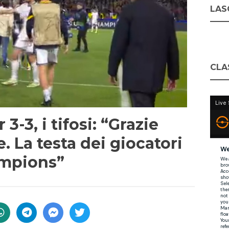
LASC
CLA
 3-3, i tifosi: “Grazie
. La testa dei giocatori
ampions”