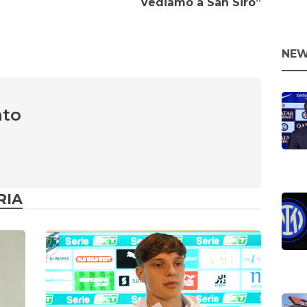
vediamo a San Siro”
NEW
nto
RIA