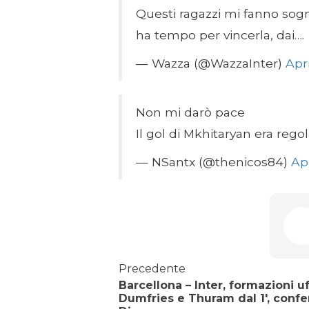
Questi ragazzi mi fanno so
ha tempo per vincerla, dai….
— Wazza (@WazzaInter)
Apr
Non mi darò pace
Il gol di Mkhitaryan era rego
— NSantx (@thenicos84)
Apr
Precedente
Barcellona – Inter, formazioni uff
Dumfries e Thuram dal 1′, conf