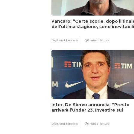
Pancaro: “Certe scorie, dopo il final
dell’ultima stagione, sono inevitabil
Digitrend,
1 anno fa
1 min di lettura
Inter, De Siervo annuncia: “Presto
arriverà l’Under 23. Investire sui
giovani…”
Digitrend,
1 anno fa
1 min di lettura