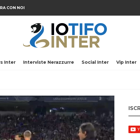
RA CON NOI
s Inter
Interviste Nerazzurre
Social Inter
Vip Inter
ISC