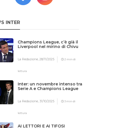
S INTER
Champions League, c’è già il
Liverpool nel mirino di Chivu
La Redazione,
28/11/2025
2 min di
lettura
Inter: un novembre intenso tra
Serie A e Champions League
La Redazione,
31/10/2025
3 min di
lettura
AI LETTORI E AI TIFOSI