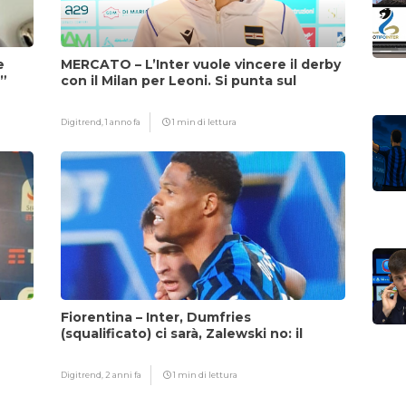
e
MERCATO – L’Inter vuole vincere il derby
i”
con il Milan per Leoni. Si punta sul
fattore Chivu
Digitrend,
1 anno fa
1 min di lettura
Fiorentina – Inter, Dumfries
(squalificato) ci sarà, Zalewski no: il
motivo
Digitrend,
2 anni fa
1 min di lettura