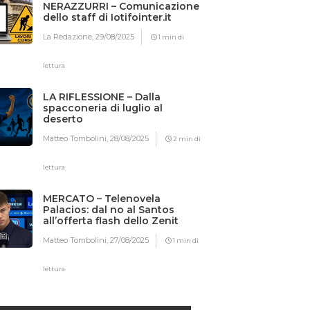
NERAZZURRI – Comunicazione
dello staff di Iotifointer.it
La Redazione,
29/08/2025
1 min di
lettura
LA RIFLESSIONE – Dalla
spacconeria di luglio al
deserto
Matteo Tombolini,
28/08/2025
2 min di
lettura
MERCATO – Telenovela
Palacios: dal no al Santos
all’offerta flash dello Zenit
Matteo Tombolini,
27/08/2025
1 min di
lettura