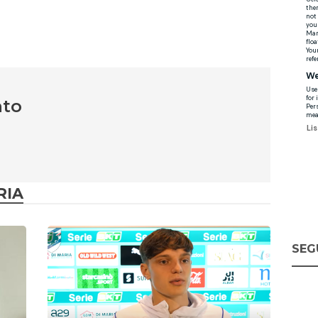
nto
RIA
SEG