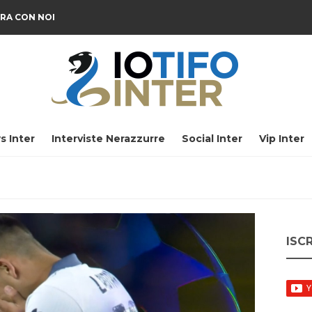
RA CON NOI
s Inter
Interviste Nerazzurre
Social Inter
Vip Inter
ISC