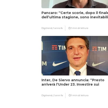
Pancaro: “Certe scorie, dopo il final
dell’ultima stagione, sono inevitabil
Digitrend,
1 anno fa
1 min di lettura
Inter, De Siervo annuncia: “Presto
arriverà l’Under 23. Investire sui
giovani…”
Digitrend,
2 anni fa
1 min di lettura