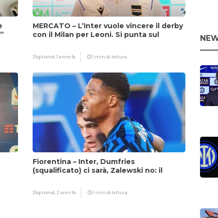
e
MERCATO – L’Inter vuole vincere il derby
i”
con il Milan per Leoni. Si punta sul
NEW
fattore Chivu
Digitrend,
1 anno fa
1 min di lettura
Fiorentina – Inter, Dumfries
(squalificato) ci sarà, Zalewski no: il
motivo
Digitrend,
2 anni fa
1 min di lettura