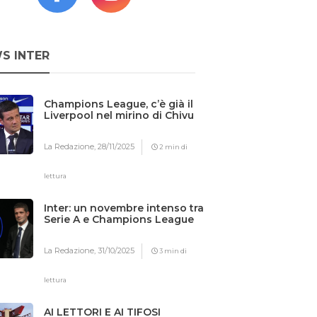
S INTER
Champions League, c’è già il
Liverpool nel mirino di Chivu
La Redazione,
28/11/2025
2 min di
lettura
Inter: un novembre intenso tra
Serie A e Champions League
La Redazione,
31/10/2025
3 min di
lettura
AI LETTORI E AI TIFOSI