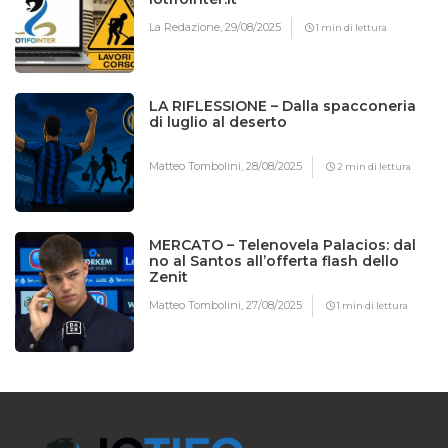
La Redazione,
29/08/2025
1 min di lettura
LA RIFLESSIONE – Dalla spacconeria
di luglio al deserto
Matteo Tombolini,
28/08/2025
2 min di lettura
MERCATO – Telenovela Palacios: dal
no al Santos all’offerta flash dello
Zenit
Matteo Tombolini,
27/08/2025
1 min di lettura