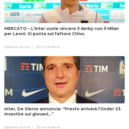
MERCATO – L’Inter vuole vincere il derby con il Milan
per Leoni. Si punta sul fattore Chivu
Digitrend,
1 anno fa
1 min di lettura
Inter, De Siervo annuncia: “Presto arriverà l’Under 23.
Investire sui giovani…”
Digitrend,
2 anni fa
1 min di lettura