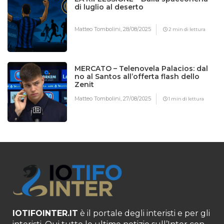
di luglio al deserto
Matteo Tombolini,
28/08/2025
2 min di lettura
MERCATO – Telenovela Palacios: dal
no al Santos all’offerta flash dello
Zenit
Matteo Tombolini,
27/08/2025
1 min di lettura
IOTIFOINTER.IT
è il portale degli interisti e per gli