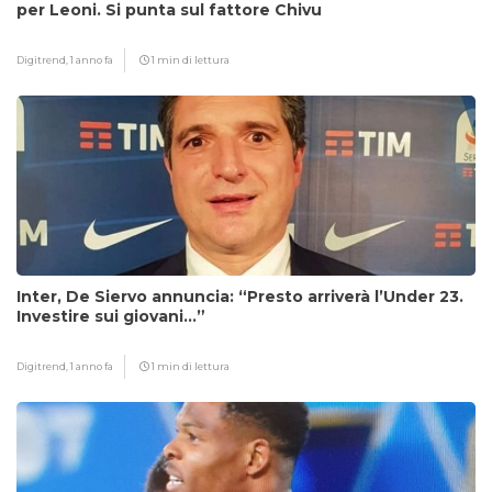
per Leoni. Si punta sul fattore Chivu
Digitrend,
1 anno fa
1 min di lettura
Inter, De Siervo annuncia: “Presto arriverà l’Under 23.
Investire sui giovani…”
Digitrend,
1 anno fa
1 min di lettura