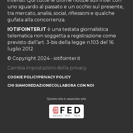
interisti. Qui tutte le ultime notizie sull’Inter con
uno sguardo al passato e un occhio sul presente,
tra mercato, analisi, social, riflessioni e qualche
gufata alla concorrenza.
IOTIFOINTER.IT
è una testata giornalistica
telematica non soggetta a registrazione come
previsto dall’art. 3-bis della legge n.103 del 16
luglio 2012
© Copyright 2024 - iotifointer.it
Cambia impostazioni della privacy
COOKIE POLICY
PRIVACY POLICY
CHI SIAMO
REDAZIONE
COLLABORA CON NOI
Questo sito è associato alla