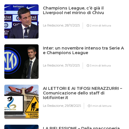
Champions League, c’è già il
Liverpool nel mirino di Chivu
La Redazione,
28/11/2025
2 min di lettura
Inter: un novembre intenso tra Serie A
e Champions League
La Redazione,
31/10/2025
3 min di lettura
AI LETTORI E AI TIFOSI NERAZZURRI –
Comunicazione dello staff di
Iotifointer.it
La Redazione,
29/08/2025
1 min di lettura
LA RIFLESSIONE – Dalla spacconeria