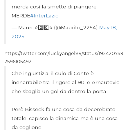
merda così la smette di piangere.
MERDE
#InterLazio
— Mauro⭐️2️⃣0️⃣⭐️ (@Maurito_2254)
May 18,
2025
https://twitter.com/luckyangel89/status/192420749
2596105492
Che ingiustizia, il culo di Conte è
inenarrabile tra il rigore al 90’ e Arnautovic
che sbaglia un gol da dentro la porta
Però Bisseck fa una cosa da decerebrato
totale, capisco la dinamica ma è una cosa
da coglione