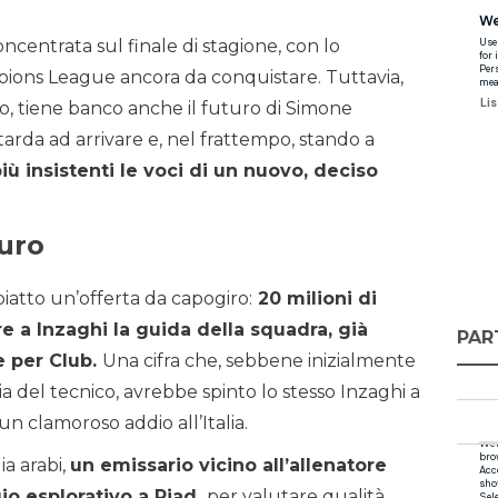
oncentrata sul finale di stagione, con lo
pions League ancora da conquistare. Tuttavia,
o, tiene banco anche il futuro di Simone
 tarda ad arrivare e, nel frattempo, stando a
ù insistenti le voci di un nuovo, deciso
turo
iatto un’offerta da capogiro:
20 milioni di
re a Inzaghi la guida della squadra, già
PAR
e per Club.
Una cifra che, sebbene inizialmente
a del tecnico, avrebbe spinto lo stesso Inzaghi a
 un clamoroso addio all’Italia.
a arabi,
un emissario vicino all’allenatore
io esplorativo a Riad,
per valutare qualità