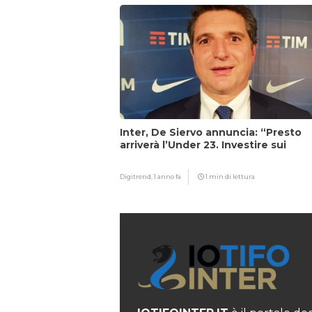
Inter, De Siervo annuncia: “Presto
arriverà l’Under 23. Investire sui
giovani…”
Digitrend,
1 anno fa
1 min di lettura