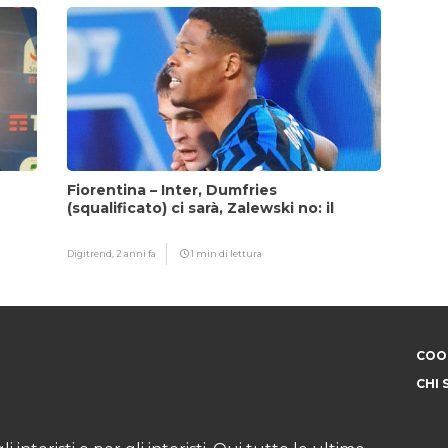
Fiorentina – Inter, Dumfries
(squalificato) ci sarà, Zalewski no: il
motivo
Digitrend,
2 anni fa
1 min di lettura
COOK
CHI 