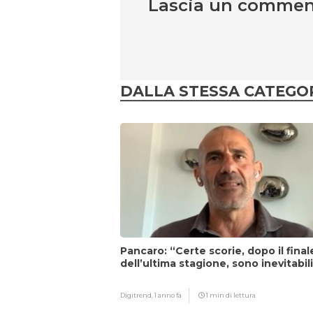
Lascia un comme
DALLA STESSA CATEGO
Pancaro: “Certe scorie, dopo il final
dell’ultima stagione, sono inevitabil
Digitrend,
1 anno fa
1 min di lettura