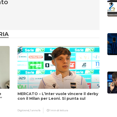
nto
RIA
e
MERCATO – L’Inter vuole vincere il derby
i”
con il Milan per Leoni. Si punta sul
fattore Chivu
Digitrend,
1 anno fa
1 min di lettura