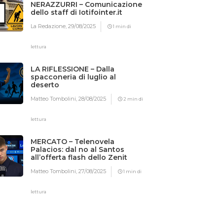
NERAZZURRI – Comunicazione
dello staff di Iotifointer.it
La Redazione,
29/08/2025
1 min di
lettura
LA RIFLESSIONE – Dalla
spacconeria di luglio al
deserto
Matteo Tombolini,
28/08/2025
2 min di
lettura
MERCATO – Telenovela
Palacios: dal no al Santos
all’offerta flash dello Zenit
Matteo Tombolini,
27/08/2025
1 min di
lettura