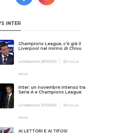
S INTER
Champions League, c’è già il
Liverpool nel mirino di Chivu
La Redazione,
28/11/2025
2 min di
lettura
Inter: un novembre intenso tra
Serie A e Champions League
La Redazione,
31/10/2025
3 min di
lettura
AI LETTORI E AI TIFOSI