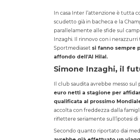
In casa Inter l’attenzione è tutta c
scudetto già in bacheca e la Cham
parallelamente alle sfide sul camp
Inzaghi. Il rinnovo con i nerazzurri
Sportmediaset
si fanno sempre pi
affondo dell’Al Hilal.
Simone Inzaghi, il fu
Il club saudita avrebbe messo sul p
euro netti a stagione per affida
qualificata al prossimo Mondial
accolta con freddezza dalla famigli
riflettere seriamente sull’ipotesi di
Secondo quanto riportato dai medi
avrebbe già effettuato un viagg