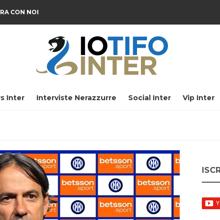
RA CON NOI
s Inter
Interviste Nerazzurre
Social Inter
Vip Inter
ISC