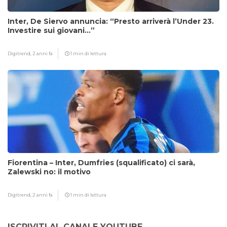
Inter, De Siervo annuncia: “Presto arriverà l’Under 23.
Investire sui giovani…”
Digitrend,
2 anni fa
1 min di lettura
Fiorentina – Inter, Dumfries (squalificato) ci sarà,
Zalewski no: il motivo
Digitrend,
2 anni fa
1 min di lettura
ISCRIVITI AL CANALE YOUTUBE