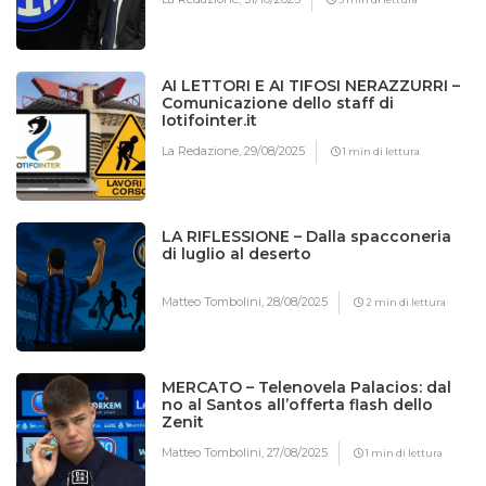
AI LETTORI E AI TIFOSI NERAZZURRI –
Comunicazione dello staff di
Iotifointer.it
La Redazione,
29/08/2025
1 min di lettura
LA RIFLESSIONE – Dalla spacconeria
di luglio al deserto
Matteo Tombolini,
28/08/2025
2 min di lettura
MERCATO – Telenovela Palacios: dal
no al Santos all’offerta flash dello
Zenit
Matteo Tombolini,
27/08/2025
1 min di lettura