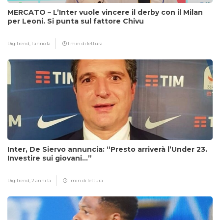
MERCATO – L’Inter vuole vincere il derby con il Milan
per Leoni. Si punta sul fattore Chivu
Digitrend,
1 anno fa
1 min di lettura
Inter, De Siervo annuncia: “Presto arriverà l’Under 23.
Investire sui giovani…”
Digitrend,
2 anni fa
1 min di lettura