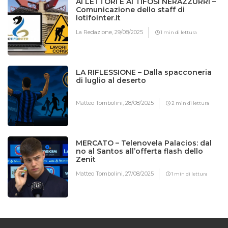
AI LETTORI E AI TIFOSI NERAZZURRI –
Comunicazione dello staff di
Iotifointer.it
La Redazione,
29/08/2025
1 min di lettura
LA RIFLESSIONE – Dalla spacconeria
di luglio al deserto
Matteo Tombolini,
28/08/2025
2 min di lettura
MERCATO – Telenovela Palacios: dal
no al Santos all’offerta flash dello
Zenit
Matteo Tombolini,
27/08/2025
1 min di lettura