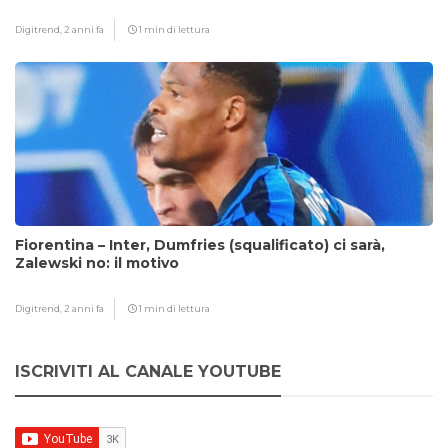
Digitrend,
2 anni fa
1 min di lettura
Fiorentina – Inter, Dumfries (squalificato) ci sarà,
Zalewski no: il motivo
Digitrend,
2 anni fa
1 min di lettura
ISCRIVITI AL CANALE YOUTUBE