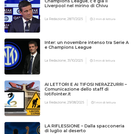
Champions League, c’è già il
Liverpool nel mirino di Chivu
La Redazione,
28/11/2025
2 min di lettura
Inter: un novembre intenso tra Serie A
e Champions League
La Redazione,
31/10/2025
3 min di lettura
AI LETTORI E AI TIFOSI NERAZZURRI –
Comunicazione dello staff di
Iotifointer.it
La Redazione,
29/08/2025
1 min di lettura
LA RIFLESSIONE – Dalla spacconeria
di luglio al deserto