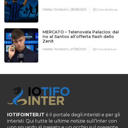
Matteo Tombolini,
28/08/2025
2 min di lettura
MERCATO – Telenovela Palacios: dal
no al Santos all’offerta flash dello
Zenit
Matteo Tombolini,
27/08/2025
1 min di lettura
IOTIFOINTER.IT
è il portale degli interisti e per gli
interisti. Qui tutte le ultime notizie sull’Inter con
uno sguardo al passato e un occhio sul presente,