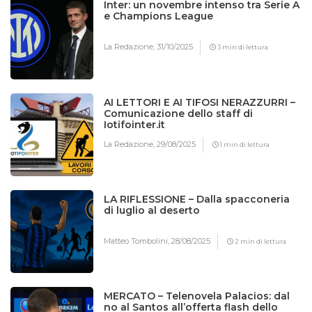
Inter: un novembre intenso tra Serie A
e Champions League
La Redazione,
31/10/2025
3 min di lettura
AI LETTORI E AI TIFOSI NERAZZURRI –
Comunicazione dello staff di
Iotifointer.it
La Redazione,
29/08/2025
1 min di lettura
LA RIFLESSIONE – Dalla spacconeria
di luglio al deserto
Matteo Tombolini,
28/08/2025
2 min di lettura
MERCATO – Telenovela Palacios: dal
no al Santos all’offerta flash dello