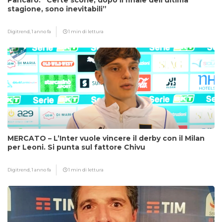
Pancaro: “Certe scorie, dopo il finale dell’ultima
stagione, sono inevitabili”
Digitrend,
1 anno fa
1 min di lettura
MERCATO – L’Inter vuole vincere il derby con il Milan
per Leoni. Si punta sul fattore Chivu
Digitrend,
1 anno fa
1 min di lettura