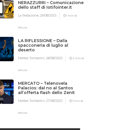
NERAZZURRI – Comunicazione
dello staff di Iotifointer.it
La Redazione,
29/08/2025
1 min di
lettura
LA RIFLESSIONE – Dalla
spacconeria di luglio al
deserto
Matteo Tombolini,
28/08/2025
2 min di
lettura
MERCATO – Telenovela
Palacios: dal no al Santos
all’offerta flash dello Zenit
Matteo Tombolini,
27/08/2025
1 min di
lettura