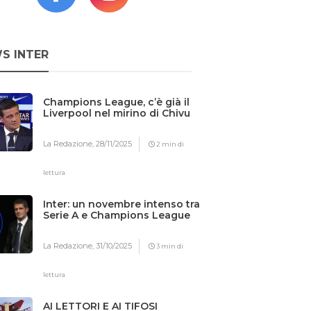
S INTER
Champions League, c’è già il
Liverpool nel mirino di Chivu
La Redazione,
28/11/2025
2 min di
lettura
Inter: un novembre intenso tra
Serie A e Champions League
La Redazione,
31/10/2025
3 min di
lettura
AI LETTORI E AI TIFOSI