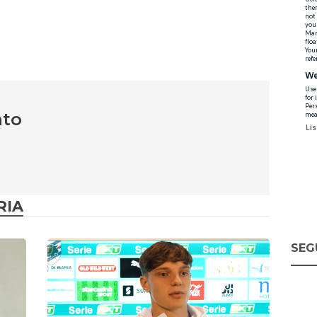
nto
RIA
SEG