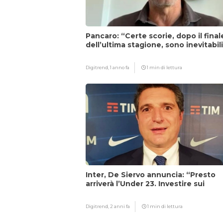
Pancaro: “Certe scorie, dopo il final
dell’ultima stagione, sono inevitabil
Digitrend,
1 anno fa
1 min di lettura
Inter, De Siervo annuncia: “Presto
arriverà l’Under 23. Investire sui
giovani…”
Digitrend,
2 anni fa
1 min di lettura