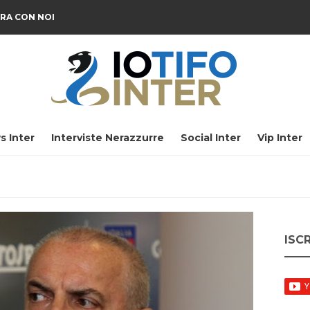
RA CON NOI
s Inter
Interviste Nerazzurre
Social Inter
Vip Inter
ISC