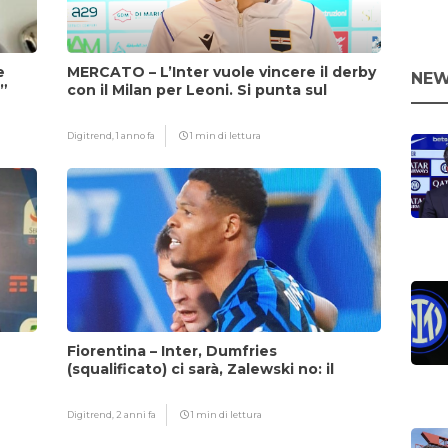
e
MERCATO – L’Inter vuole vincere il derby
NEW
i”
con il Milan per Leoni. Si punta sul
fattore Chivu
Digitrend,
1 anno fa
1 min di lettura
Fiorentina – Inter, Dumfries
(squalificato) ci sarà, Zalewski no: il
motivo
Digitrend,
2 anni fa
1 min di lettura