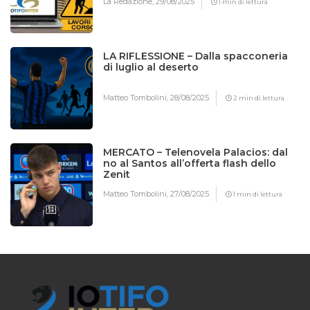
La Redazione,
29/08/2025
1 min di lettura
LA RIFLESSIONE – Dalla spacconeria
di luglio al deserto
Matteo Tombolini,
28/08/2025
2 min di lettura
MERCATO – Telenovela Palacios: dal
no al Santos all’offerta flash dello
Zenit
Matteo Tombolini,
27/08/2025
1 min di lettura