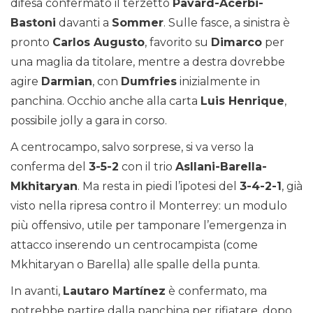
difesa confermato il terzetto
Pavard-Acerbi-
Bastoni
davanti a
Sommer
. Sulle fasce, a sinistra è
pronto
Carlos Augusto
, favorito su
Dimarco
per
una maglia da titolare, mentre a destra dovrebbe
agire
Darmian
, con
Dumfries
inizialmente in
panchina. Occhio anche alla carta
Luis Henrique
,
possibile jolly a gara in corso.
A centrocampo, salvo sorprese, si va verso la
conferma del
3-5-2
con il trio
Asllani-Barella-
Mkhitaryan
. Ma resta in piedi l’ipotesi del
3-4-2-1
, già
visto nella ripresa contro il Monterrey: un modulo
più offensivo, utile per tamponare l’emergenza in
attacco inserendo un centrocampista (come
Mkhitaryan o Barella) alle spalle della punta.
In avanti,
Lautaro Martínez
è confermato, ma
potrebbe partire dalla panchina per rifiatare, dopo