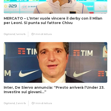
MERCATO – L’Inter vuole vincere il derby con il Milan
per Leoni. Si punta sul fattore Chivu
Digitrend,
1 anno fa
1 min di lettura
Inter, De Siervo annuncia: “Presto arriverà l’Under 23.
Investire sui giovani…”
Digitrend,
2 anni fa
1 min di lettura