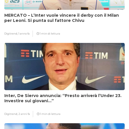
MERCATO – L’Inter vuole vincere il derby con il Milan
per Leoni. Si punta sul fattore Chivu
Digitrend,
1 anno fa
1 min di lettura
Inter, De Siervo annuncia: “Presto arriverà l’Under 23.
Investire sui giovani…”
Digitrend,
2 anni fa
1 min di lettura