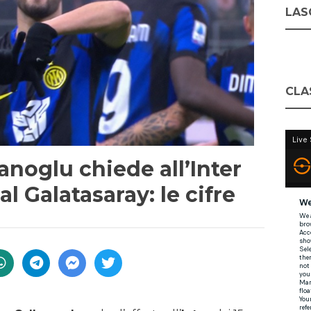
LASC
CLA
noglu chiede all’Inter
al Galatasaray: le cifre