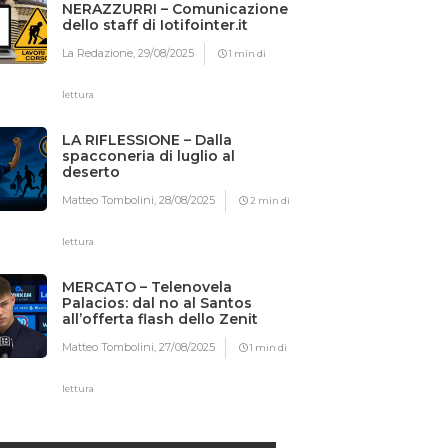
NERAZZURRI – Comunicazione
dello staff di Iotifointer.it
La Redazione,
29/08/2025
1 min di
lettura
LA RIFLESSIONE – Dalla
spacconeria di luglio al
deserto
Matteo Tombolini,
28/08/2025
2 min di
lettura
MERCATO – Telenovela
Palacios: dal no al Santos
all’offerta flash dello Zenit
Matteo Tombolini,
27/08/2025
1 min di
lettura