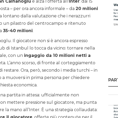
an Calhanoglu
e alza l’offerta all’
Inter
: dai 15
roposta – per ora ancora informale – da
20 milioni
a lontano dalla valutazione che i nerazzurri
to un pilastro del centrocampo e ritenuto
da
35-40 milioni
.
noglu. Il giocatore non si è ancora espresso
ub di Istanbul lo tocca da vicino: tornare nella
tale, con un
ingaggio da 10 milioni netti a
ta. L’anno scorso, di fronte al corteggiamento
di restare. Ora, però, secondo i media turchi – in
 a muoversi in prima persona per chiedere
PAR
chiesta economica.
una partita in attesa: ufficialmente non
 non mettere pressione sul giocatore, ma punta
re la mano all’Inter. È una strategia collaudata:
re il giocatore
, offerte più contenute per il