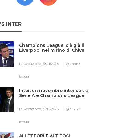
S INTER
Champions League, c’è già il
Liverpool nel mirino di Chivu
La Redazione,
28/11/2025
2 min di
lettura
Inter: un novembre intenso tra
Serie A e Champions League
La Redazione,
31/10/2025
3 min di
lettura
AI LETTORI E AI TIFOSI