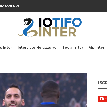
RA CON NOI
s Inter
Interviste Nerazzurre
Social Inter
Vip Inter
ISC