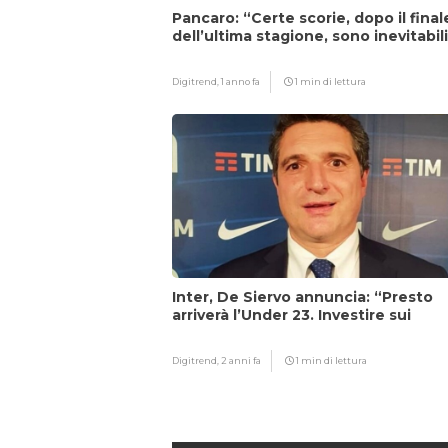
Pancaro: “Certe scorie, dopo il final
dell’ultima stagione, sono inevitabil
Digitrend,
1 anno fa
1 min di lettura
Inter, De Siervo annuncia: “Presto
arriverà l’Under 23. Investire sui
giovani…”
Digitrend,
2 anni fa
1 min di lettura