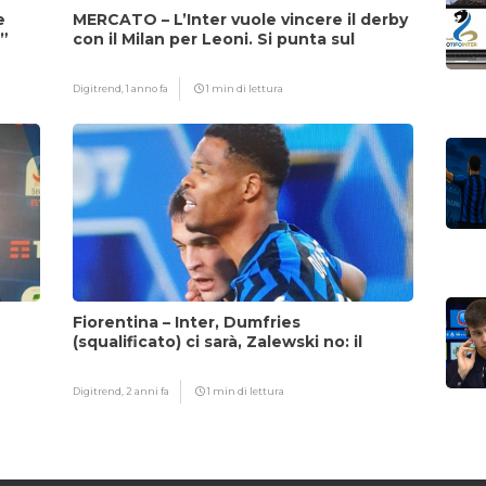
e
MERCATO – L’Inter vuole vincere il derby
i”
con il Milan per Leoni. Si punta sul
fattore Chivu
Digitrend,
1 anno fa
1 min di lettura
Fiorentina – Inter, Dumfries
(squalificato) ci sarà, Zalewski no: il
motivo
Digitrend,
2 anni fa
1 min di lettura