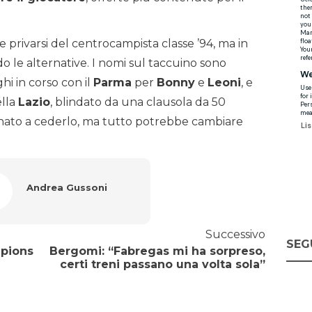
e privarsi del centrocampista classe ’94, ma in
o le alternative. I nomi sul taccuino sono
oghi in corso con il
Parma
per
Bonny
e
Leoni
, e
ella
Lazio
, blindato da una clausola da 50
onato a cederlo, ma tutto potrebbe cambiare
Andrea Gussoni
Successivo
SEG
mpions
Bergomi: “Fabregas mi ha sorpreso,
certi treni passano una volta sola”