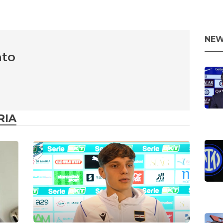
NEW
nto
RIA