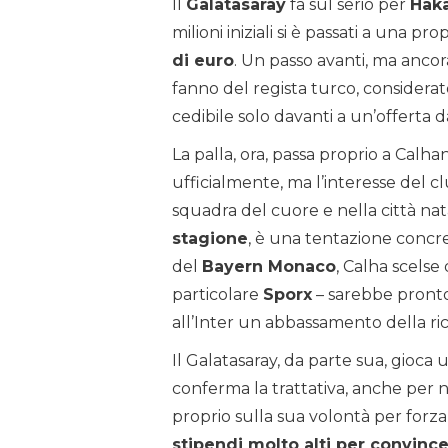
Il
Galatasaray
fa sul serio per
Hak
milioni iniziali si è passati a una p
di euro
. Un passo avanti, ma ancor
fanno del regista turco, considera
cedibile solo davanti a un’offerta 
La palla, ora, passa proprio a Calha
ufficialmente, ma l’interesse del cl
squadra del cuore e nella città na
stagione
, è una tentazione concre
del
Bayern Monaco
, Calha scelse 
particolare
Sporx
– sarebbe pronto
all’Inter un abbassamento della ri
Il Galatasaray, da parte sua, gioca 
conferma la trattativa, anche per
proprio sulla sua volontà per forza
stipendi molto alti per convince