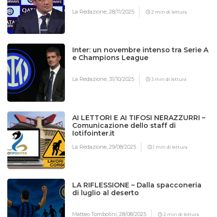
La Redazione,
28/11/2025
2 min di lettura
Inter: un novembre intenso tra Serie A
e Champions League
La Redazione,
31/10/2025
3 min di lettura
AI LETTORI E AI TIFOSI NERAZZURRI –
Comunicazione dello staff di
Iotifointer.it
La Redazione,
29/08/2025
1 min di lettura
LA RIFLESSIONE – Dalla spacconeria
di luglio al deserto
Matteo Tombolini,
28/08/2025
2 min di lettura