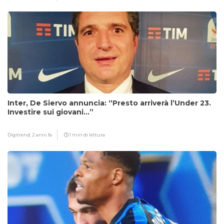
Inter, De Siervo annuncia: “Presto arriverà l’Under 23.
Investire sui giovani…”
Digitrend,
2 anni fa
1 min di lettura