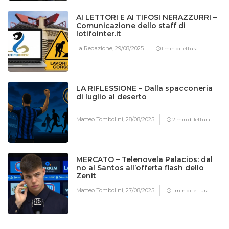
AI LETTORI E AI TIFOSI NERAZZURRI –
Comunicazione dello staff di
Iotifointer.it
La Redazione,
29/08/2025
1 min di lettura
LA RIFLESSIONE – Dalla spacconeria
di luglio al deserto
Matteo Tombolini,
28/08/2025
2 min di lettura
MERCATO – Telenovela Palacios: dal
no al Santos all’offerta flash dello
Zenit
Matteo Tombolini,
27/08/2025
1 min di lettura