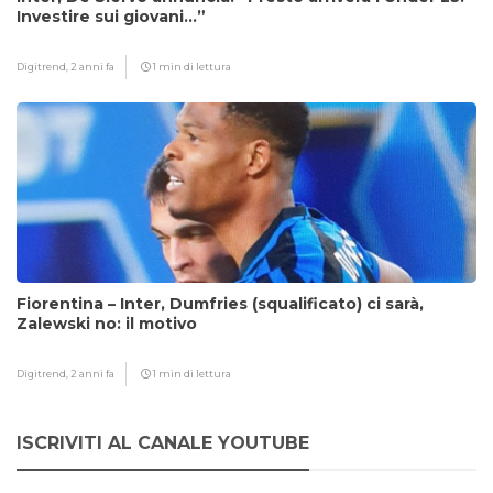
Investire sui giovani…”
Digitrend,
2 anni fa
1 min di lettura
Fiorentina – Inter, Dumfries (squalificato) ci sarà,
Zalewski no: il motivo
Digitrend,
2 anni fa
1 min di lettura
ISCRIVITI AL CANALE YOUTUBE