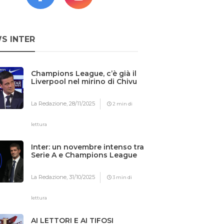
S INTER
Champions League, c’è già il
Liverpool nel mirino di Chivu
La Redazione,
28/11/2025
2 min di
lettura
Inter: un novembre intenso tra
Serie A e Champions League
La Redazione,
31/10/2025
3 min di
lettura
AI LETTORI E AI TIFOSI