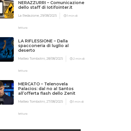
NERAZZURRI – Comunicazione
dello staff di Iotifointer.it
La Redazione,
29/08/2025
1 min di
lettura
LA RIFLESSIONE – Dalla
spacconeria di luglio al
deserto
Matteo Tombolini,
28/08/2025
2 min di
lettura
MERCATO – Telenovela
Palacios: dal no al Santos
all’offerta flash dello Zenit
Matteo Tombolini,
27/08/2025
1 min di
lettura