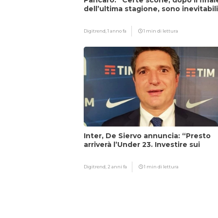
Pancaro: “Certe scorie, dopo il final
dell’ultima stagione, sono inevitabil
Digitrend,
1 anno fa
1 min di lettura
Inter, De Siervo annuncia: “Presto
arriverà l’Under 23. Investire sui
giovani…”
Digitrend,
2 anni fa
1 min di lettura