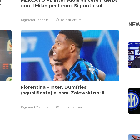
e
MERCATO – L’Inter vuole vincere il derby
i”
con il Milan per Leoni. Si punta sul
fattore Chivu
Digitrend,
1 anno fa
1 min di lettura
NEW
Fiorentina – Inter, Dumfries
(squalificato) ci sarà, Zalewski no: il
motivo
Digitrend,
2 anni fa
1 min di lettura