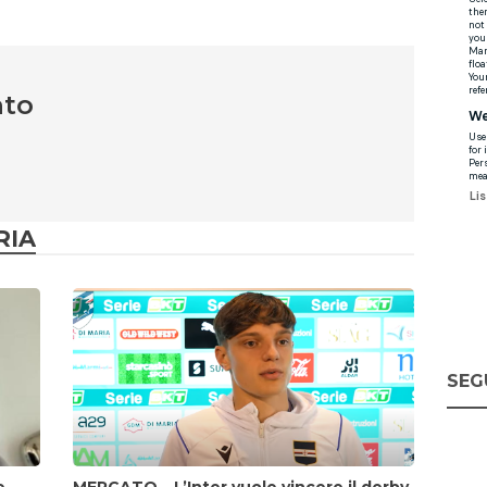
nto
RIA
SEG