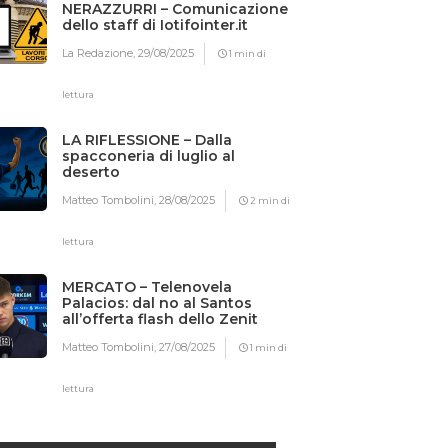
NERAZZURRI – Comunicazione
dello staff di Iotifointer.it
La Redazione,
29/08/2025
1 min di
lettura
LA RIFLESSIONE – Dalla
spacconeria di luglio al
deserto
Matteo Tombolini,
28/08/2025
2 min di
lettura
MERCATO – Telenovela
Palacios: dal no al Santos
all’offerta flash dello Zenit
Matteo Tombolini,
27/08/2025
1 min di
lettura