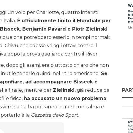
i un volo per Charlotte, quattro interisti
Italia.
È ufficialmente finito il Mondiale per
Bisseck, Benjamin Pavard e Piotr Zielinski
.
i e due che potrebbero esserlo in tempi normali:
 Chivu che adesso va agli ottavi contro il
va dopo la prova gagliarda contro il River.
 e, dopo gli esami, era piuttosto chiaro che non
inutile tenerlo quindi nel ritiro americano.
Se
 sgonfiare, ad accompagnare Bisseck è
PAR
lla finale, mentre per
Zielinski,
già reduce da
filo fisico,
ha accusato un nuovo problema
assieme a Calha potranno curarsi con calma e
iportarlo è la
Gazzetta dello Sport.