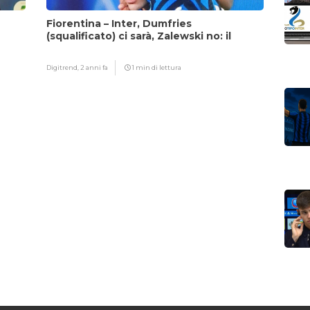
Fiorentina – Inter, Dumfries
(squalificato) ci sarà, Zalewski no: il
motivo
Digitrend,
2 anni fa
1 min di lettura