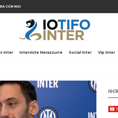
RA CON NOI
s Inter
Interviste Nerazzurre
Social Inter
Vip Inter
ISC