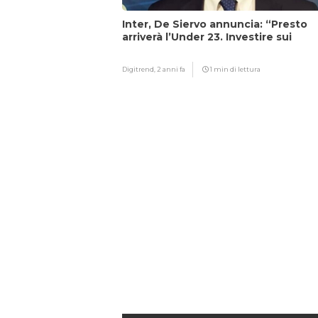
Inter, De Siervo annuncia: “Presto
arriverà l’Under 23. Investire sui
giovani…”
Digitrend,
2 anni fa
1 min di lettura