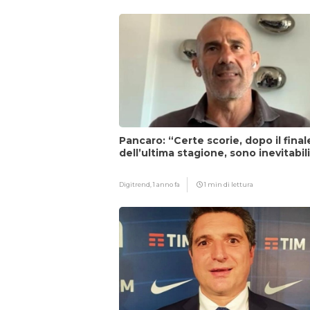
Pancaro: “Certe scorie, dopo il final
dell’ultima stagione, sono inevitabil
Digitrend,
1 anno fa
1 min di lettura