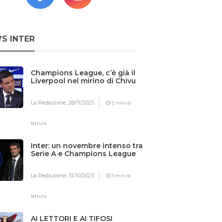
S INTER
Champions League, c’è già il
Liverpool nel mirino di Chivu
La Redazione,
28/11/2025
2 min di
lettura
Inter: un novembre intenso tra
Serie A e Champions League
La Redazione,
31/10/2025
3 min di
lettura
AI LETTORI E AI TIFOSI