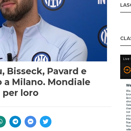
LASC
CLA
u, Bisseck, Pavard e
o a Milano. Mondiale
o per loro