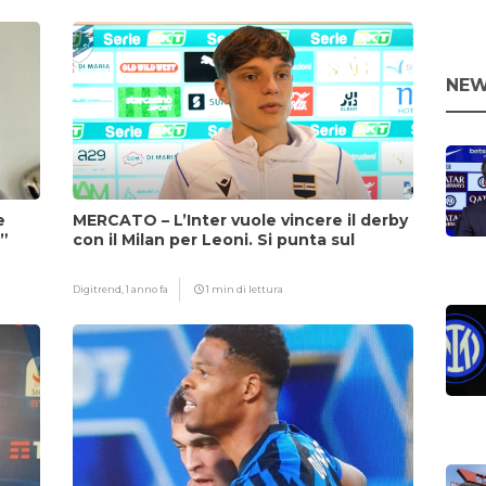
NEW
e
MERCATO – L’Inter vuole vincere il derby
i”
con il Milan per Leoni. Si punta sul
fattore Chivu
Digitrend,
1 anno fa
1 min di lettura