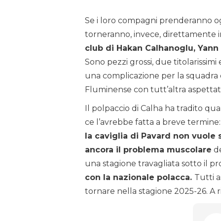
Se i loro compagni prenderanno ogg
torneranno, invece, direttamente in 
club di Hakan Calhanoglu, Yann 
Sono pezzi grossi, due titolarissim
una complicazione per la squadra di
Fluminense con tutt’altra aspettati
Il polpaccio di Calha ha tradito qua
ce l’avrebbe fatta a breve termine: 
la caviglia di Pavard non vuole
ancora il problema muscolare
de
una stagione travagliata sotto il pro
con la nazionale polacca.
Tutti 
tornare nella stagione 2025-26. A r