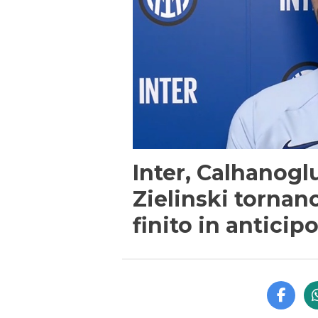
Inter, Calhanogl
Zielinski tornan
finito in anticip