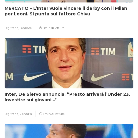
MERCATO – L’Inter vuole vincere il derby con il Milan
per Leoni. Si punta sul fattore Chivu
Digitrend,
1 anno fa
1 min di lettura
Inter, De Siervo annuncia: “Presto arriverà l’Under 23.
Investire sui giovani…”
Digitrend,
2 anni fa
1 min di lettura