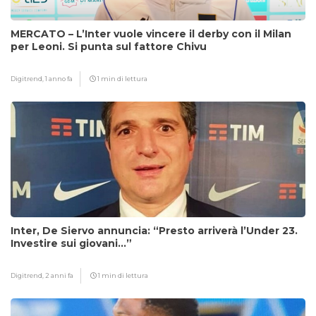
MERCATO – L’Inter vuole vincere il derby con il Milan
per Leoni. Si punta sul fattore Chivu
Digitrend,
1 anno fa
1 min di lettura
Inter, De Siervo annuncia: “Presto arriverà l’Under 23.
Investire sui giovani…”
Digitrend,
2 anni fa
1 min di lettura