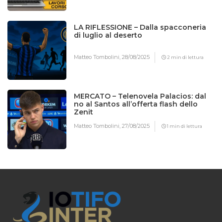
LA RIFLESSIONE – Dalla spacconeria
di luglio al deserto
Matteo Tombolini,
28/08/2025
2 min di lettura
MERCATO – Telenovela Palacios: dal
no al Santos all’offerta flash dello
Zenit
Matteo Tombolini,
27/08/2025
1 min di lettura