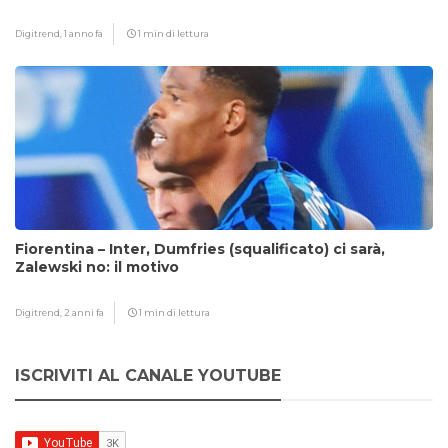
Digitrend,
1 anno fa
1 min di lettura
Fiorentina – Inter, Dumfries (squalificato) ci sarà,
Zalewski no: il motivo
Digitrend,
2 anni fa
1 min di lettura
ISCRIVITI AL CANALE YOUTUBE