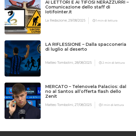
AI LETTORI E AI TIFOSI NERAZZURRI –
Comunicazione dello staff di
Iotifointer.it
La Redazione,
29/08/2025
1 min di lettura
LA RIFLESSIONE – Dalla spacconeria
di luglio al deserto
Matteo Tombolini,
28/08/2025
2 min di lettura
MERCATO – Telenovela Palacios: dal
no al Santos all’offerta flash dello
Zenit
Matteo Tombolini,
27/08/2025
1 min di lettura