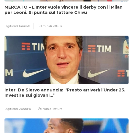
MERCATO – L’Inter vuole vincere il derby con il Milan
per Leoni. Si punta sul fattore Chivu
Digitrend,
1 anno fa
1 min di lettura
Inter, De Siervo annuncia: “Presto arriverà l’Under 23.
Investire sui giovani…”
Digitrend,
2 anni fa
1 min di lettura