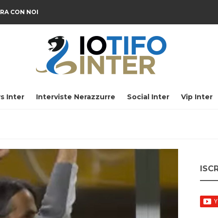
RA CON NOI
s Inter
Interviste Nerazzurre
Social Inter
Vip Inter
ISC