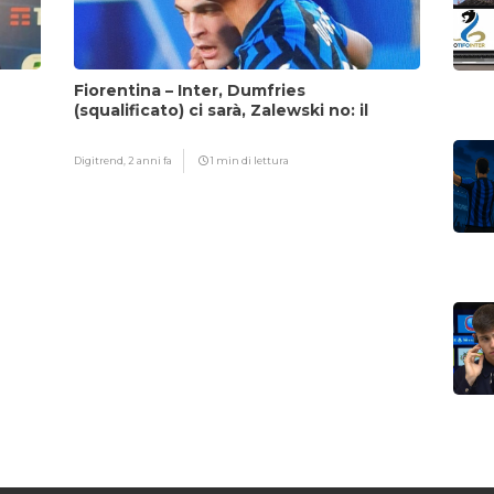
Fiorentina – Inter, Dumfries
(squalificato) ci sarà, Zalewski no: il
motivo
Digitrend,
2 anni fa
1 min di lettura