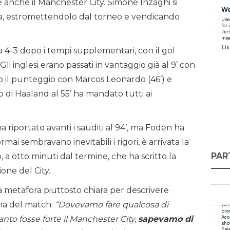
e anche il Manchester City. Simone Inzaghi si
ola, estromettendolo dal torneo e vendicando
a 4-3 dopo i tempi supplementari, con il gol
Gli inglesi erano passati in vantaggio già al 9’ con
to il punteggio con Marcos Leonardo (46’) e
 di Haaland al 55’ ha mandato tutti ai
 riportato avanti i sauditi al 94’, ma Foden ha
rmai sembravano inevitabili i rigori, è arrivata la
PAR
a otto minuti dal termine, che ha scritto la
ione del City.
a metafora piuttosto chiara per descrivere
ma del match:
“Dovevamo fare qualcosa di
to fosse forte il Manchester City,
sapevamo di