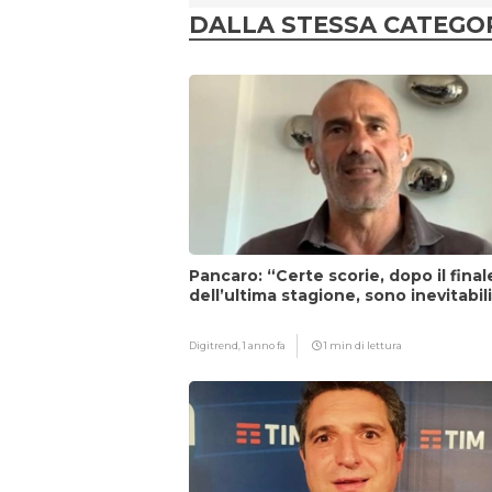
DALLA STESSA CATEGO
Pancaro: “Certe scorie, dopo il final
dell’ultima stagione, sono inevitabil
Digitrend,
1 anno fa
1 min di lettura