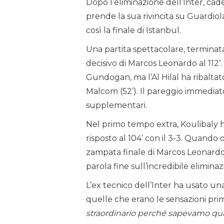
Dopo l’eliminazione dell’Inter, cad
prende la sua rivincita su Guardi
così la finale di Istanbul.
Una partita spettacolare, terminat
decisivo di Marcos Leonardo al 112’. 
Gundogan, ma l’Al Hilal ha ribalta
Malcom (52’). Il pareggio immediato
supplementari.
Nel primo tempo extra, Koulibaly ha
risposto al 104’ con il 3-3. Quando o
zampata finale di Marcos Leonardo, 
parola fine sull’incredibile eliminaz
L’ex tecnico dell’Inter ha usato un
quelle che erano le sensazioni pri
straordinario perché sapevamo quan