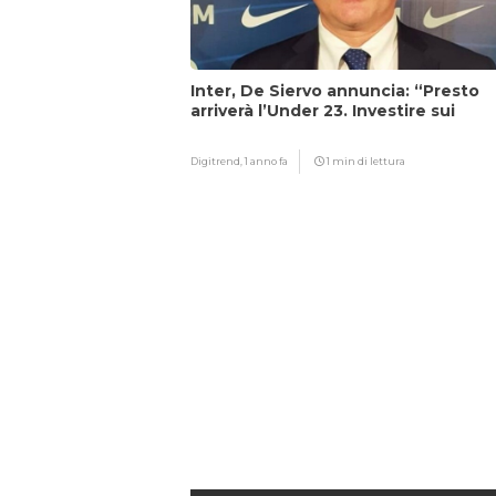
Inter, De Siervo annuncia: “Presto
arriverà l’Under 23. Investire sui
giovani…”
Digitrend,
1 anno fa
1 min di lettura