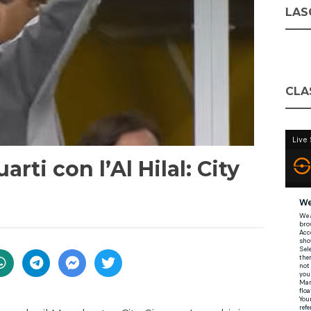
LASC
CLA
arti con l’Al Hilal: City