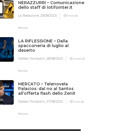
NERAZZURRI – Comunicazione
dello staff di Iotifointer.it
La Redazione,
29/08/2025
1 min di
lettura
LA RIFLESSIONE – Dalla
spacconeria di luglio al
deserto
Matteo Tombolini,
28/08/2025
2 min di
lettura
MERCATO – Telenovela
Palacios: dal no al Santos
all’offerta flash dello Zenit
Matteo Tombolini,
27/08/2025
1 min di
lettura