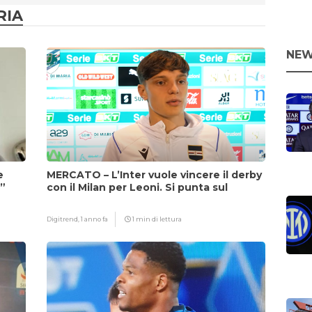
RIA
NEW
e
MERCATO – L’Inter vuole vincere il derby
i”
con il Milan per Leoni. Si punta sul
fattore Chivu
Digitrend,
1 anno fa
1 min di lettura