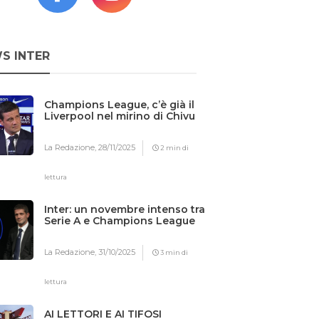
S INTER
Champions League, c’è già il
Liverpool nel mirino di Chivu
La Redazione,
28/11/2025
2 min di
lettura
Inter: un novembre intenso tra
Serie A e Champions League
La Redazione,
31/10/2025
3 min di
lettura
AI LETTORI E AI TIFOSI