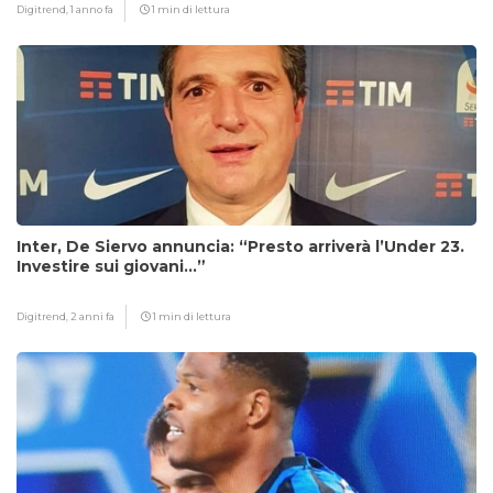
Digitrend,
1 anno fa
1 min di lettura
Inter, De Siervo annuncia: “Presto arriverà l’Under 23.
Investire sui giovani…”
Digitrend,
2 anni fa
1 min di lettura