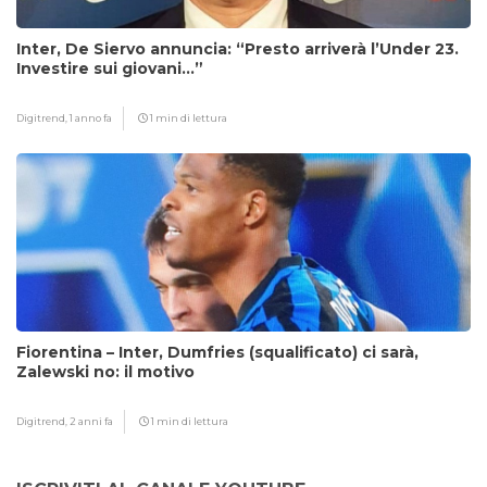
Inter, De Siervo annuncia: “Presto arriverà l’Under 23.
Investire sui giovani…”
Digitrend,
1 anno fa
1 min di lettura
Fiorentina – Inter, Dumfries (squalificato) ci sarà,
Zalewski no: il motivo
Digitrend,
2 anni fa
1 min di lettura