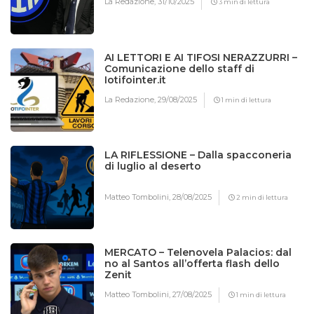
La Redazione,
31/10/2025
3 min di lettura
AI LETTORI E AI TIFOSI NERAZZURRI –
Comunicazione dello staff di
Iotifointer.it
La Redazione,
29/08/2025
1 min di lettura
LA RIFLESSIONE – Dalla spacconeria
di luglio al deserto
Matteo Tombolini,
28/08/2025
2 min di lettura
MERCATO – Telenovela Palacios: dal
no al Santos all’offerta flash dello
Zenit
Matteo Tombolini,
27/08/2025
1 min di lettura