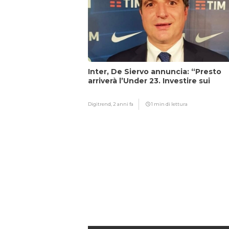
Inter, De Siervo annuncia: “Presto
arriverà l’Under 23. Investire sui
giovani…”
Digitrend,
2 anni fa
1 min di lettura