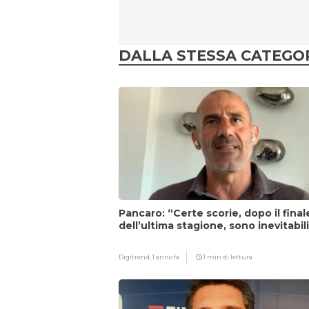
DALLA STESSA CATEGO
Pancaro: “Certe scorie, dopo il final
dell’ultima stagione, sono inevitabil
Digitrend,
1 anno fa
1 min di lettura