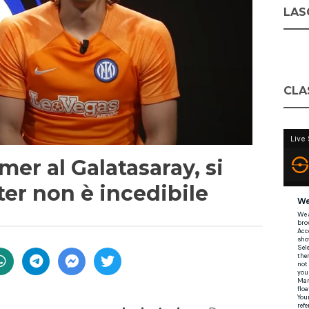
LASC
CLA
r al Galatasaray, si
nter non è incedibile