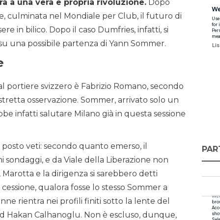
ara a una vera e propria rivoluzione.
Dopo
, culminata nel Mondiale per Club, il futuro di
 in bilico. Dopo il caso Dumfries, infatti, si
i su una possibile partenza di Yann Sommer.
e
al portiere svizzero è Fabrizio Romano, secondo
 stretta osservazione. Sommer, arrivato solo un
e infatti salutare Milano già in questa sessione
e posto veti: secondo quanto emerso, il
PAR
mi sondaggi, e da Viale della Liberazione non
, Marotta e la dirigenza si sarebbero detti
e cessione, qualora fosse lo stesso Sommer a
ne rientra nei profili finiti sotto la lente del
 ad Hakan Calhanoglu. Non è escluso, dunque,