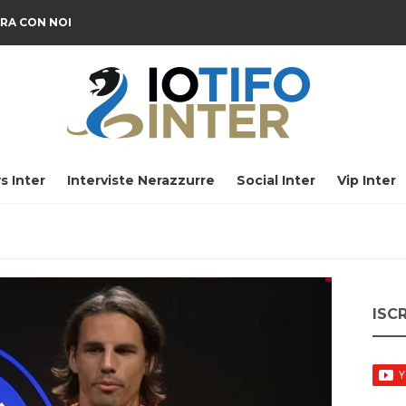
RA CON NOI
s Inter
Interviste Nerazzurre
Social Inter
Vip Inter
ISC