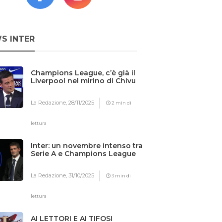
S INTER
Champions League, c’è già il
Liverpool nel mirino di Chivu
La Redazione,
28/11/2025
2 min di
lettura
Inter: un novembre intenso tra
Serie A e Champions League
La Redazione,
31/10/2025
3 min di
lettura
AI LETTORI E AI TIFOSI