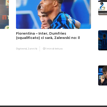
Fiorentina – Inter, Dumfries
(squalificato) ci sarà, Zalewski no: il
motivo
Digitrend,
2 anni fa
1 min di lettura