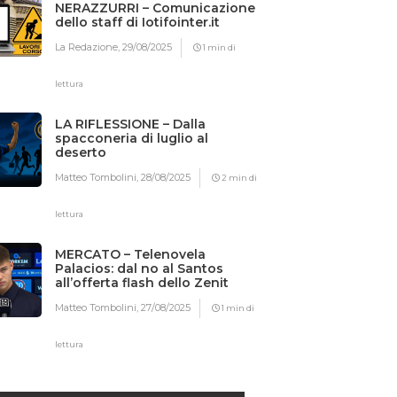
NERAZZURRI – Comunicazione
dello staff di Iotifointer.it
La Redazione,
29/08/2025
1 min di
lettura
LA RIFLESSIONE – Dalla
spacconeria di luglio al
deserto
Matteo Tombolini,
28/08/2025
2 min di
lettura
MERCATO – Telenovela
Palacios: dal no al Santos
all’offerta flash dello Zenit
Matteo Tombolini,
27/08/2025
1 min di
lettura