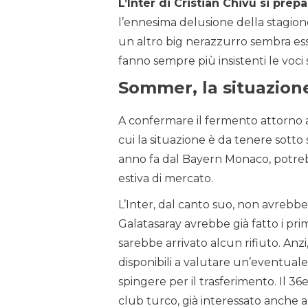
L’Inter di Cristian Chivu si prep
l’ennesima delusione della stagione
un altro big nerazzurro sembra essere
fanno sempre più insistenti le voc
Sommer, la situazion
A confermare il fermento attorno 
cui la situazione è da tenere sotto
anno fa dal Bayern Monaco, potrebb
estiva di mercato.
L’Inter, dal canto suo, non avrebb
Galatasaray avrebbe già fatto i pri
sarebbe arrivato alcun rifiuto. Anzi
disponibili a valutare un’eventual
spingere per il trasferimento. Il 36en
club turco, già interessato anche