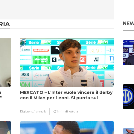
RIA
NEW
e
MERCATO – L’Inter vuole vincere il derby
i”
con il Milan per Leoni. Si punta sul
fattore Chivu
Digitrend,
1 anno fa
1 min di lettura