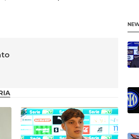
NEW
nto
RIA