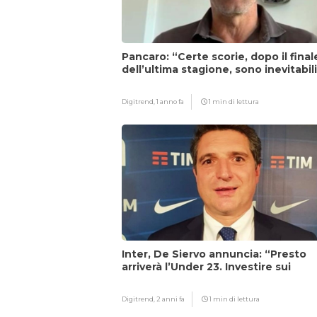
Pancaro: “Certe scorie, dopo il final
dell’ultima stagione, sono inevitabil
Digitrend,
1 anno fa
1 min di lettura
Inter, De Siervo annuncia: “Presto
arriverà l’Under 23. Investire sui
giovani…”
Digitrend,
2 anni fa
1 min di lettura