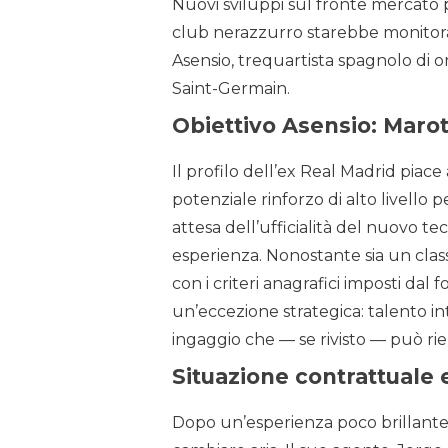
Nuovi sviluppi sul fronte mercato pe
club nerazzurro starebbe monitora
Asensio, trequartista spagnolo di or
Saint-Germain.
Obiettivo Asensio: Marot
Il profilo dell’ex Real Madrid piace 
potenziale rinforzo di alto livello p
attesa dell’ufficialità del nuovo t
esperienza. Nonostante sia un cla
con i criteri anagrafici imposti d
un’eccezione strategica: talento 
ingaggio che — se rivisto — può rien
Situazione contrattuale 
Dopo un’esperienza poco brillante i