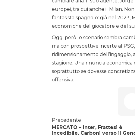
cambiare aria. Il suo agente, Jorg
europei, tra cui anche il Milan. Non 
fantasista spagnolo: già nel 2023, 
economiche del giocatore e del su
Oggi però lo scenario sembra camb
ma con prospettive incerte al PSG
ridimensionamento dell’ingaggio, at
stagione. Una rinuncia economica ch
soprattutto se dovesse concretizz
offensiva.
Precedente
MERCATO – Inter, Frattesi è
incedibile. Carboni verso il Gen