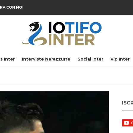
RA CON NOI
s Inter
Interviste Nerazzurre
Social Inter
Vip Inter
ISC