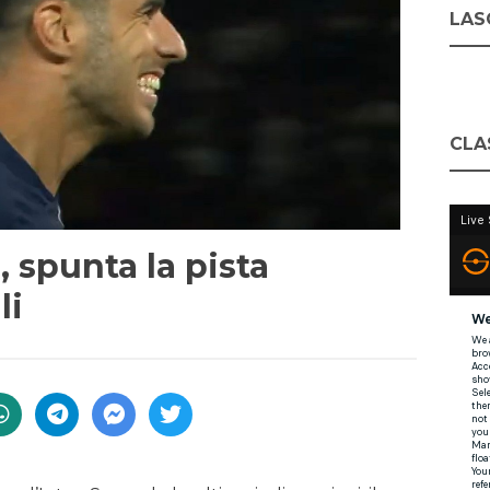
LASC
CLA
 spunta la pista
li