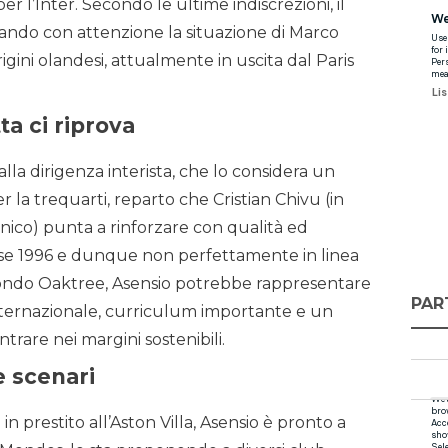
r l’Inter. Secondo le ultime indiscrezioni, il
ndo con attenzione la situazione di Marco
igini olandesi, attualmente in uscita dal Paris
ta ci riprova
alla dirigenza interista, che lo considera un
er la trequarti, reparto che Cristian Chivu (in
ecnico) punta a rinforzare con qualità ed
sse 1996 e dunque non perfettamente in linea
al fondo Oaktree, Asensio potrebbe rappresentare
PAR
internazionale, curriculum importante e un
trare nei margini sostenibili.
e scenari
n prestito all’Aston Villa, Asensio è pronto a