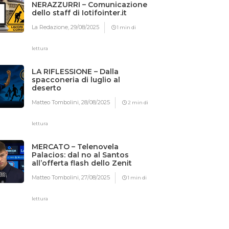
NERAZZURRI – Comunicazione
dello staff di Iotifointer.it
La Redazione,
29/08/2025
1 min di
lettura
LA RIFLESSIONE – Dalla
spacconeria di luglio al
deserto
Matteo Tombolini,
28/08/2025
2 min di
lettura
MERCATO – Telenovela
Palacios: dal no al Santos
all’offerta flash dello Zenit
Matteo Tombolini,
27/08/2025
1 min di
lettura