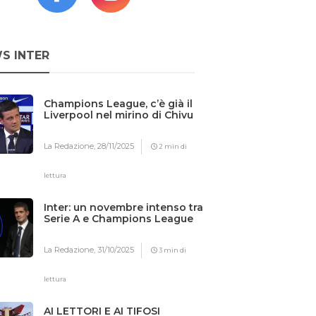
S INTER
Champions League, c’è già il
Liverpool nel mirino di Chivu
La Redazione,
28/11/2025
2 min di
lettura
Inter: un novembre intenso tra
Serie A e Champions League
La Redazione,
31/10/2025
3 min di
lettura
AI LETTORI E AI TIFOSI