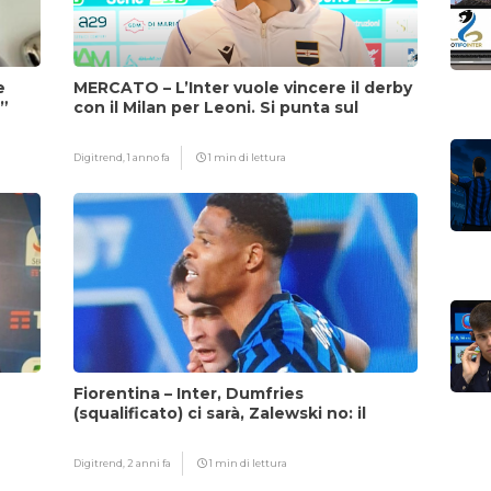
e
MERCATO – L’Inter vuole vincere il derby
i”
con il Milan per Leoni. Si punta sul
fattore Chivu
Digitrend,
1 anno fa
1 min di lettura
Fiorentina – Inter, Dumfries
(squalificato) ci sarà, Zalewski no: il
motivo
Digitrend,
2 anni fa
1 min di lettura