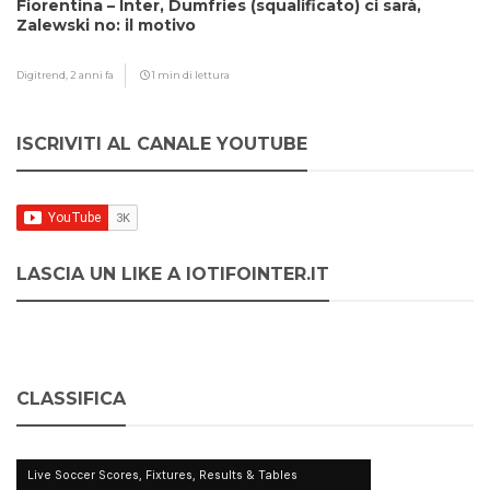
Fiorentina – Inter, Dumfries (squalificato) ci sarà,
Zalewski no: il motivo
Digitrend,
2 anni fa
1 min di lettura
ISCRIVITI AL CANALE YOUTUBE
LASCIA UN LIKE A IOTIFOINTER.IT
CLASSIFICA