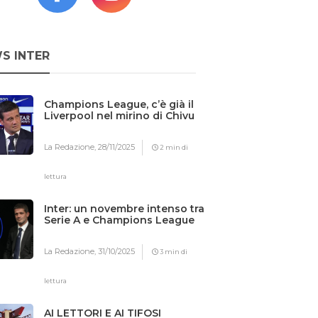
S INTER
Champions League, c’è già il
Liverpool nel mirino di Chivu
La Redazione,
28/11/2025
2 min di
lettura
Inter: un novembre intenso tra
Serie A e Champions League
La Redazione,
31/10/2025
3 min di
lettura
AI LETTORI E AI TIFOSI