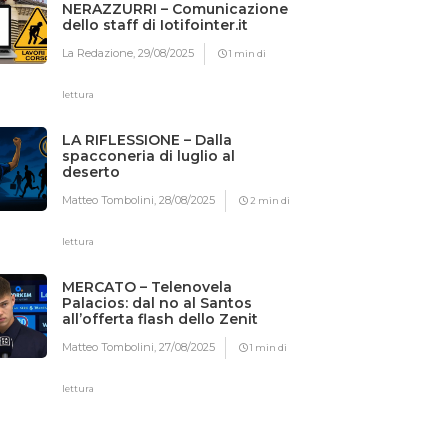
NERAZZURRI – Comunicazione
dello staff di Iotifointer.it
La Redazione,
29/08/2025
1 min di
lettura
LA RIFLESSIONE – Dalla
spacconeria di luglio al
deserto
Matteo Tombolini,
28/08/2025
2 min di
lettura
MERCATO – Telenovela
Palacios: dal no al Santos
all’offerta flash dello Zenit
Matteo Tombolini,
27/08/2025
1 min di
lettura