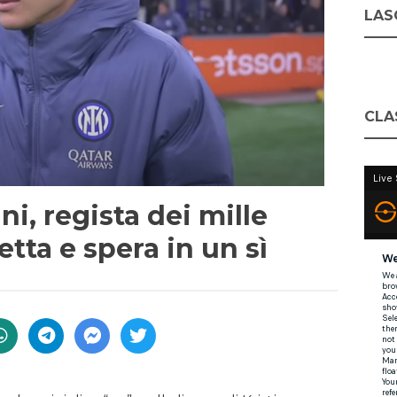
LASC
CLA
i, regista dei mille
petta e spera in un sì