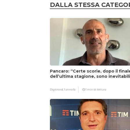
DALLA STESSA CATEGO
Pancaro: “Certe scorie, dopo il final
dell’ultima stagione, sono inevitabil
Digitrend,
1 anno fa
1 min di lettura