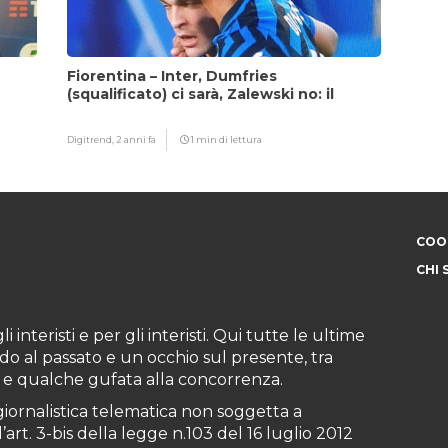
Fiorentina – Inter, Dumfries
(squalificato) ci sarà, Zalewski no: il
motivo
Digitrend,
2 anni fa
1 min di lettura
COOK
CHI 
i interisti e per gli interisti. Qui tutte le ultime
do al passato e un occhio sul presente, tra
ioni e qualche gufata alla concorrenza.
iornalistica telematica non soggetta a
art. 3-bis della legge n.103 del 16 luglio 2012