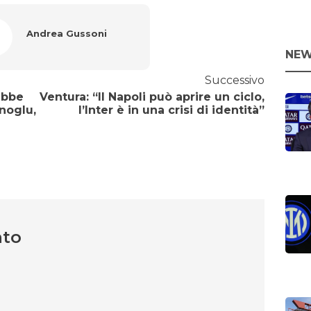
Andrea Gussoni
NEW
Successivo
ebbe
Ventura: “Il Napoli può aprire un ciclo,
anoglu,
l’Inter è in una crisi di identità”
nto