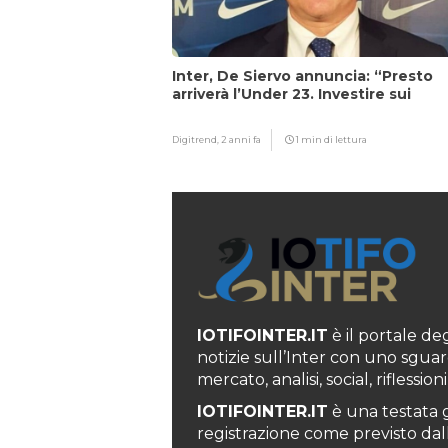
Inter, De Siervo annuncia: “Presto
arriverà l’Under 23. Investire sui
giovani…”
Digitrend,
2 anni fa
1 min di lettura
IOTIFOINTER.IT
è il portale degl
notizie sull’Inter con uno sguar
mercato, analisi, social, rifless
IOTIFOINTER.IT
è una testata g
registrazione come previsto dall’