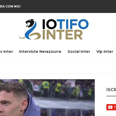
RA CON NOI
s Inter
Interviste Nerazzurre
Social Inter
Vip Inter
ISC