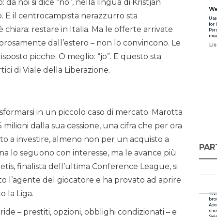
da noi si dice “no”, nella lingua di Kristjan
esso. E il centrocampista nerazzurro sta
 chiara: restare in Italia. Ma le offerte arrivate
rigorosamente dall’estero – non lo convincono. Le
 risposto picche. O meglio: “jo”. E questo sta
rtici di Viale della Liberazione.
rasformarsi in un piccolo caso di mercato. Marotta
5 milioni dalla sua cessione, una cifra che per ora
to a investire, almeno non per un acquisto a
PAR
tina lo seguono con interesse, ma le avance più
Betis, finalista dell’ultima Conference League, si
to l’agente del giocatore e ha provato ad aprire
o la Liga.
de – prestiti, opzioni, obblighi condizionati – e