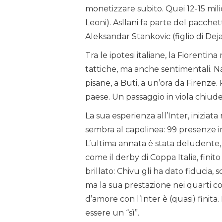
monetizzare subito. Quei 12-15 milio
Leoni). Asllani fa parte del pacche
Aleksandar Stankovic (figlio di Deja
Tra le ipotesi italiane, la Fiorentin
tattiche, ma anche sentimentali. Nat
pisane, a Buti, a un’ora da Firenze. 
paese. Un passaggio in viola chiu
La sua esperienza all’Inter, iniziat
sembra al capolinea: 99 presenze i
L’ultima annata è stata deludente,
come il derby di Coppa Italia, fin
brillato: Chivu gli ha dato fiducia, 
ma la sua prestazione nei quarti co
d’amore con l’Inter è (quasi) finit
essere un “sì”.