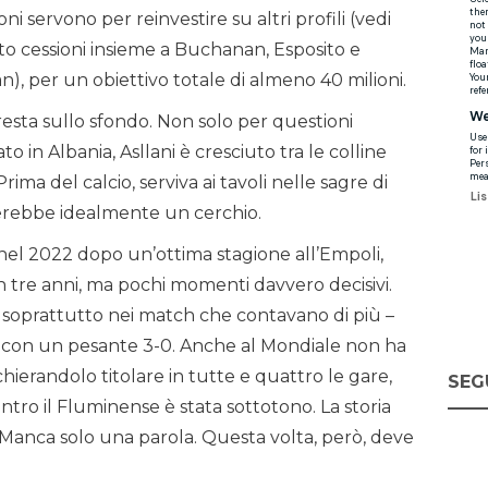
ni servono per reinvestire su altri profili (vedi
tto cessioni insieme a Buchanan, Esposito e
n), per un obiettivo totale di almeno 40 milioni.
a resta sullo sfondo. Non solo per questioni
o in Albania, Asllani è cresciuto tra le colline
Prima del calcio, serviva ai tavoli nelle sagre di
derebbe idealmente un cerchio.
a nel 2022 dopo un’ottima stagione all’Empoli,
n tre anni, ma pochi momenti davvero decisivi.
 soprattutto nei match che contavano di più –
ito con un pesante 3-0. Anche al Mondiale non ha
schierandolo titolare in tutte e quattro le gare,
SEG
ntro il Fluminense è stata sottotono. La storia
a. Manca solo una parola. Questa volta, però, deve