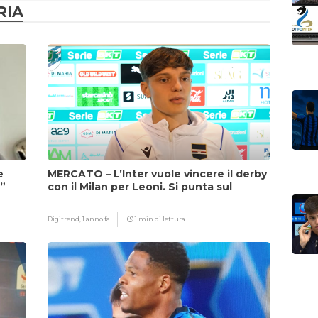
RIA
e
MERCATO – L’Inter vuole vincere il derby
i”
con il Milan per Leoni. Si punta sul
fattore Chivu
Digitrend,
1 anno fa
1 min di lettura