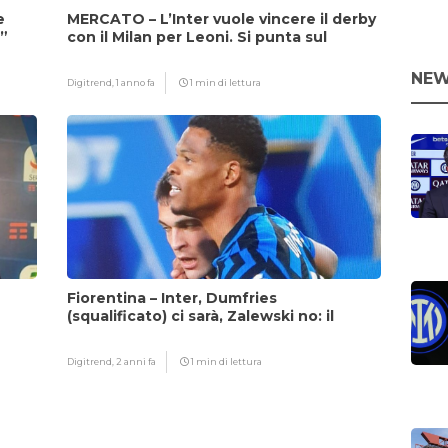
e
MERCATO – L’Inter vuole vincere il derby
i”
con il Milan per Leoni. Si punta sul
fattore Chivu
NEW
Digitrend,
1 anno fa
1 min di lettura
Fiorentina – Inter, Dumfries
(squalificato) ci sarà, Zalewski no: il
motivo
Digitrend,
2 anni fa
1 min di lettura