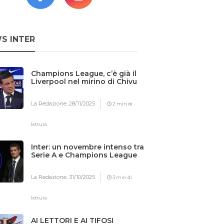
S INTER
Champions League, c’è già il
Liverpool nel mirino di Chivu
La Redazione,
28/11/2025
2 min di
lettura
Inter: un novembre intenso tra
Serie A e Champions League
La Redazione,
31/10/2025
3 min di
lettura
AI LETTORI E AI TIFOSI