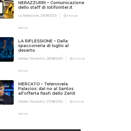
NERAZZURRI – Comunicazione
dello staff di Iotifointer.it
La Redazione,
29/08/2025
1 min di
lettura
LA RIFLESSIONE – Dalla
spacconeria di luglio al
deserto
Matteo Tombolini,
28/08/2025
2 min di
lettura
MERCATO – Telenovela
Palacios: dal no al Santos
all’offerta flash dello Zenit
Matteo Tombolini,
27/08/2025
1 min di
lettura