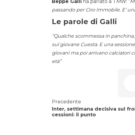
Beppe Galli
ha parlato a T
MW
: “
Me
passando per Ciro Immobile. E’ una 
Le parole di Galli
“Qualche scommessa in panchina, c
sul giovane Cuesta. E una sessione 
giovani ma poi arrivano calciatori
età”
Precedente
Inter, settimana decisiva sul fr
cessioni: il punto