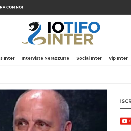
RA CON NOI
s Inter
Interviste Nerazzurre
Social Inter
Vip Inter
ISC