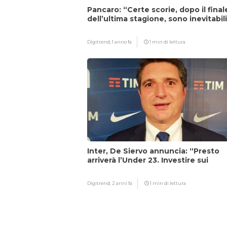
Pancaro: “Certe scorie, dopo il final
dell’ultima stagione, sono inevitabil
Digitrend,
1 anno fa
1 min di lettura
Inter, De Siervo annuncia: “Presto
arriverà l’Under 23. Investire sui
giovani…”
Digitrend,
2 anni fa
1 min di lettura