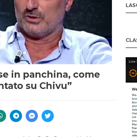
LASC
CLA
se in panchina, come
untato su Chivu”