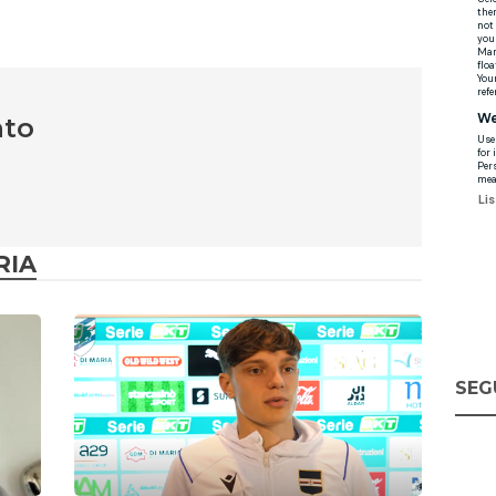
nto
RIA
SEG