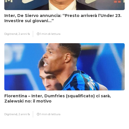
Inter, De Siervo annuncia: “Presto arriverà l’Under 23.
Investire sui giovani…”
Digitrend,
2 anni fa
1 min di lettura
Fiorentina – Inter, Dumfries (squalificato) ci sarà,
Zalewski no: il motivo
Digitrend,
2 anni fa
1 min di lettura