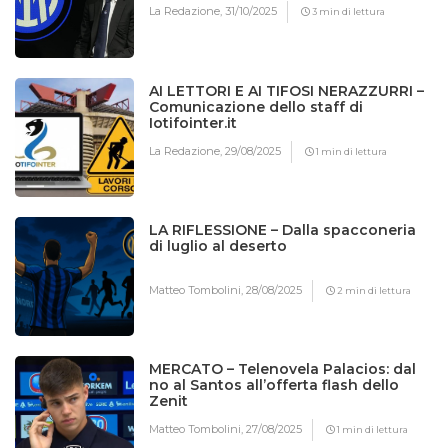
La Redazione,
31/10/2025
3 min di lettura
AI LETTORI E AI TIFOSI NERAZZURRI –
Comunicazione dello staff di
Iotifointer.it
La Redazione,
29/08/2025
1 min di lettura
LA RIFLESSIONE – Dalla spacconeria
di luglio al deserto
Matteo Tombolini,
28/08/2025
2 min di lettura
MERCATO – Telenovela Palacios: dal
no al Santos all’offerta flash dello
Zenit
Matteo Tombolini,
27/08/2025
1 min di lettura