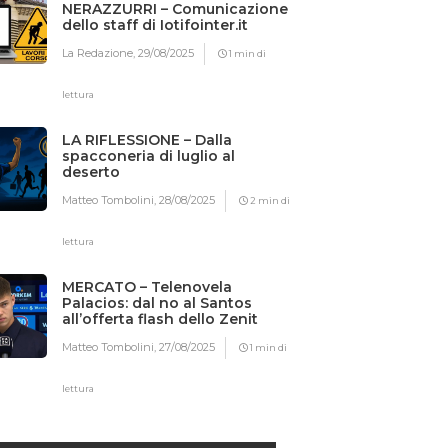
NERAZZURRI – Comunicazione
dello staff di Iotifointer.it
La Redazione,
29/08/2025
1 min di
lettura
LA RIFLESSIONE – Dalla
spacconeria di luglio al
deserto
Matteo Tombolini,
28/08/2025
2 min di
lettura
MERCATO – Telenovela
Palacios: dal no al Santos
all’offerta flash dello Zenit
Matteo Tombolini,
27/08/2025
1 min di
lettura