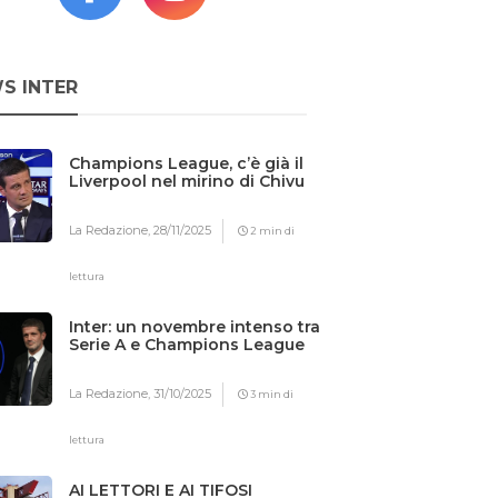
S INTER
Champions League, c’è già il
Liverpool nel mirino di Chivu
La Redazione,
28/11/2025
2 min di
lettura
Inter: un novembre intenso tra
Serie A e Champions League
La Redazione,
31/10/2025
3 min di
lettura
AI LETTORI E AI TIFOSI