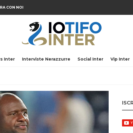
RA CON NOI
s Inter
Interviste Nerazzurre
Social Inter
Vip Inter
ISC