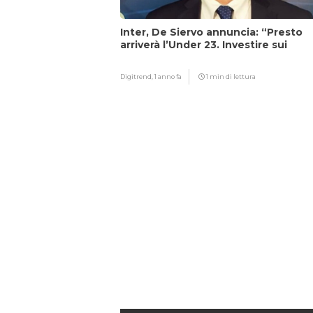
Inter, De Siervo annuncia: “Presto
arriverà l’Under 23. Investire sui
giovani…”
Digitrend,
1 anno fa
1 min di lettura