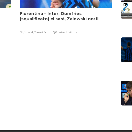
Fiorentina – Inter, Dumfries
(squalificato) ci sarà, Zalewski no: il
motivo
Digitrend,
2 anni fa
1 min di lettura