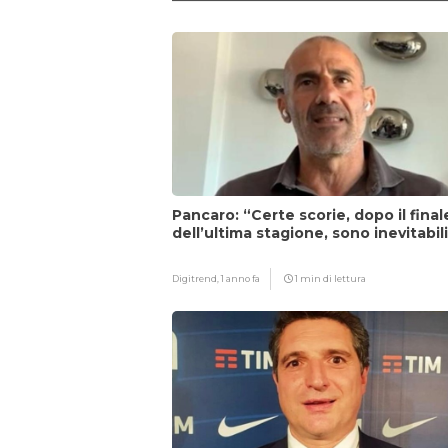
Pancaro: “Certe scorie, dopo il final
dell’ultima stagione, sono inevitabil
Digitrend,
1 anno fa
1 min di lettura