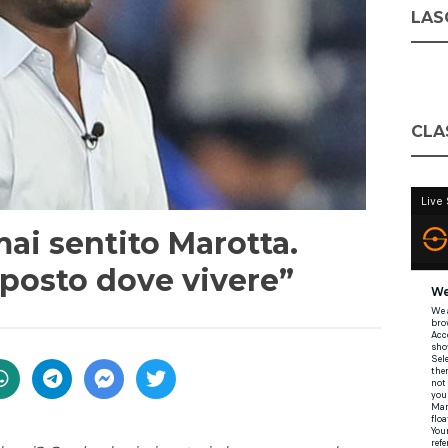
LASC
CLA
mai sentito Marotta.
 posto dove vivere”