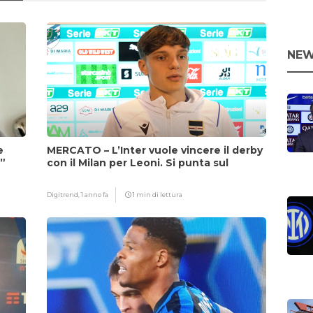
NEW
e
MERCATO – L’Inter vuole vincere il derby
i”
con il Milan per Leoni. Si punta sul
fattore Chivu
Digitrend,
1 anno fa
1 min di lettura