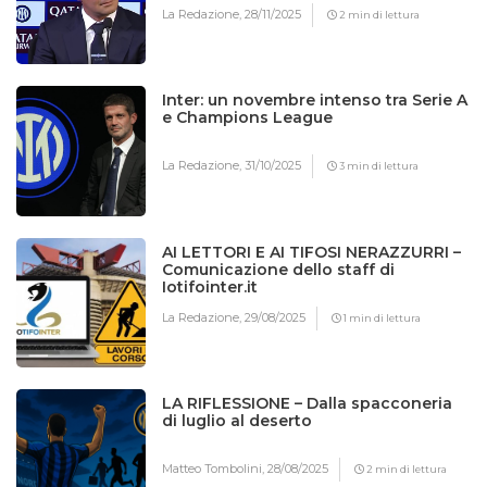
La Redazione,
28/11/2025
2 min di lettura
Inter: un novembre intenso tra Serie A
e Champions League
La Redazione,
31/10/2025
3 min di lettura
AI LETTORI E AI TIFOSI NERAZZURRI –
Comunicazione dello staff di
Iotifointer.it
La Redazione,
29/08/2025
1 min di lettura
LA RIFLESSIONE – Dalla spacconeria
di luglio al deserto
Matteo Tombolini,
28/08/2025
2 min di lettura