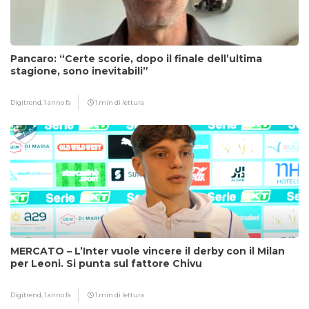
Pancaro: “Certe scorie, dopo il finale dell’ultima
stagione, sono inevitabili”
Digitrend,
1 anno fa
1 min di lettura
MERCATO – L’Inter vuole vincere il derby con il Milan
per Leoni. Si punta sul fattore Chivu
Digitrend,
1 anno fa
1 min di lettura