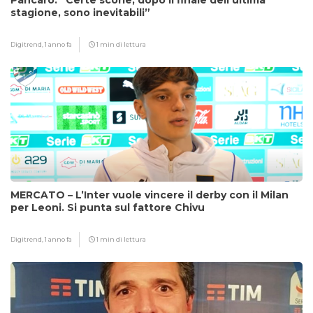
Pancaro: “Certe scorie, dopo il finale dell’ultima
stagione, sono inevitabili”
Digitrend,
1 anno fa
1 min di lettura
MERCATO – L’Inter vuole vincere il derby con il Milan
per Leoni. Si punta sul fattore Chivu
Digitrend,
1 anno fa
1 min di lettura