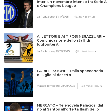
Inter: un novembre intenso tra Serie A
e Champions League
La Redazione,
31/10/2025
3 min di lettura
AI LETTORI E AI TIFOSI NERAZZURRI –
Comunicazione dello staff di
Iotifointer.it
La Redazione,
29/08/2025
1 min di lettura
LA RIFLESSIONE – Dalla spacconeria
di luglio al deserto
Matteo Tombolini,
28/08/2025
2 min di lettura
MERCATO – Telenovela Palacios: dal
no al Santos all’offerta flash dello