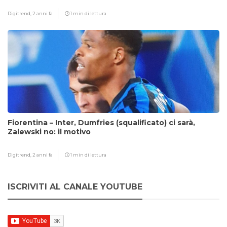
Digitrend,
2 anni fa
1 min di lettura
Fiorentina – Inter, Dumfries (squalificato) ci sarà,
Zalewski no: il motivo
Digitrend,
2 anni fa
1 min di lettura
ISCRIVITI AL CANALE YOUTUBE