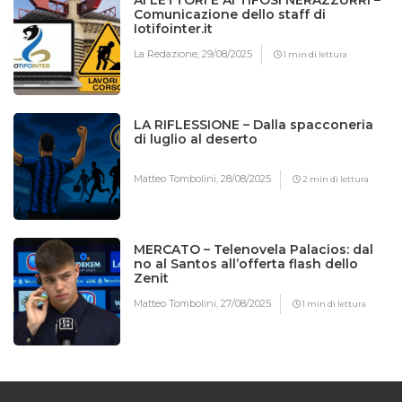
Comunicazione dello staff di
Iotifointer.it
La Redazione,
29/08/2025
1 min di lettura
LA RIFLESSIONE – Dalla spacconeria
di luglio al deserto
Matteo Tombolini,
28/08/2025
2 min di lettura
MERCATO – Telenovela Palacios: dal
no al Santos all’offerta flash dello
Zenit
Matteo Tombolini,
27/08/2025
1 min di lettura