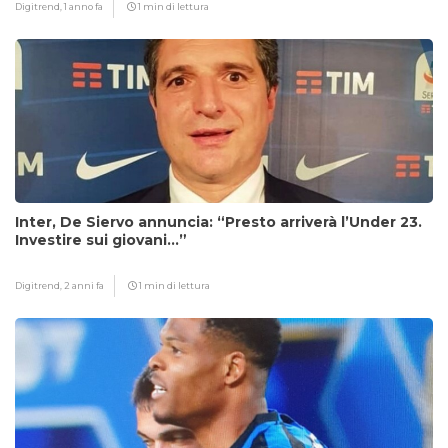
Digitrend,
1 anno fa
1 min di lettura
Inter, De Siervo annuncia: “Presto arriverà l’Under 23.
Investire sui giovani…”
Digitrend,
2 anni fa
1 min di lettura