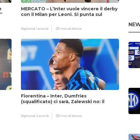
e
MERCATO – L’Inter vuole vincere il derby
i”
con il Milan per Leoni. Si punta sul
fattore Chivu
NEW
Digitrend,
1 anno fa
1 min di lettura
Fiorentina – Inter, Dumfries
(squalificato) ci sarà, Zalewski no: il
motivo
Digitrend,
2 anni fa
1 min di lettura