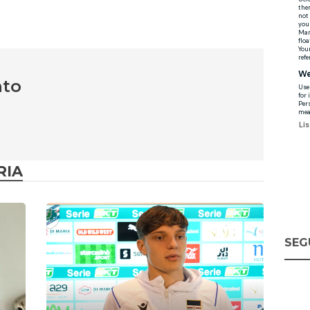
nto
RIA
SEG