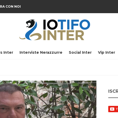
RA CON NOI
s Inter
Interviste Nerazzurre
Social Inter
Vip Inter
ISC