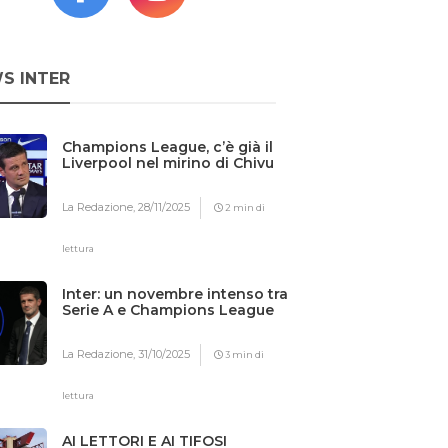
S INTER
Champions League, c’è già il
Liverpool nel mirino di Chivu
La Redazione,
28/11/2025
2 min di
lettura
Inter: un novembre intenso tra
Serie A e Champions League
La Redazione,
31/10/2025
3 min di
lettura
AI LETTORI E AI TIFOSI