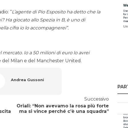
dio: “
L’agente di Pio Esposito ha detto che la
ui? Ha giocato allo Spezia in B, è uno di
lla cifra io lo accompagnerei”.
mercato. Io a 50 milioni di euro lo avrei
re del Milan e del Manchester United.
Andrea Gussoni
PAR
Successivo
Oriali: “Non avevamo la rosa più forte
scita
ma si vince perché c’è una squadra”