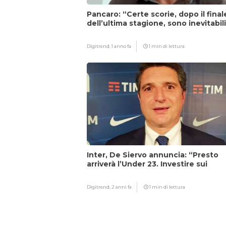
Pancaro: “Certe scorie, dopo il final
dell’ultima stagione, sono inevitabil
Digitrend,
1 anno fa
1 min di lettura
Inter, De Siervo annuncia: “Presto
arriverà l’Under 23. Investire sui
giovani…”
Digitrend,
2 anni fa
1 min di lettura