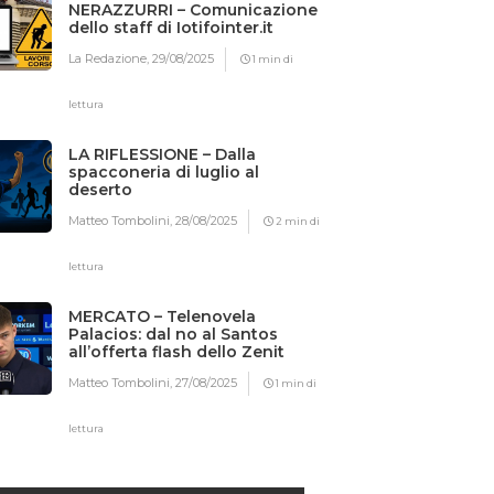
NERAZZURRI – Comunicazione
dello staff di Iotifointer.it
La Redazione,
29/08/2025
1 min di
lettura
LA RIFLESSIONE – Dalla
spacconeria di luglio al
deserto
Matteo Tombolini,
28/08/2025
2 min di
lettura
MERCATO – Telenovela
Palacios: dal no al Santos
all’offerta flash dello Zenit
Matteo Tombolini,
27/08/2025
1 min di
lettura