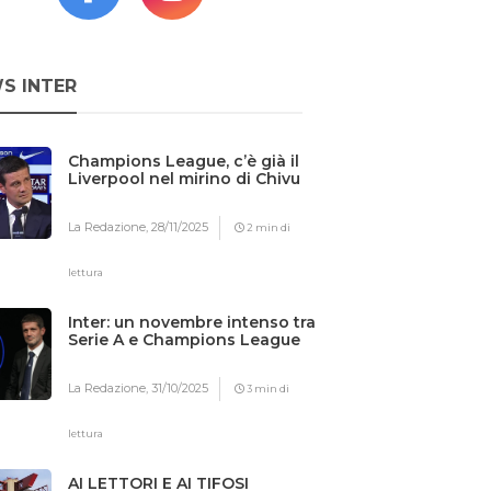
S INTER
Champions League, c’è già il
Liverpool nel mirino di Chivu
La Redazione,
28/11/2025
2 min di
lettura
Inter: un novembre intenso tra
Serie A e Champions League
La Redazione,
31/10/2025
3 min di
lettura
AI LETTORI E AI TIFOSI