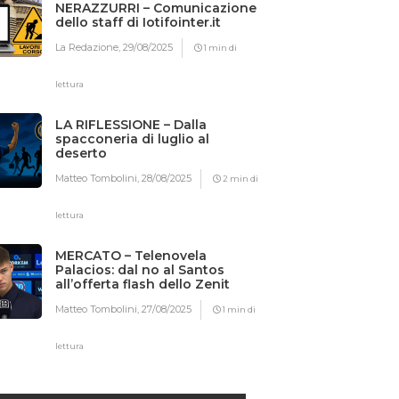
NERAZZURRI – Comunicazione
dello staff di Iotifointer.it
La Redazione,
29/08/2025
1 min di
lettura
LA RIFLESSIONE – Dalla
spacconeria di luglio al
deserto
Matteo Tombolini,
28/08/2025
2 min di
lettura
MERCATO – Telenovela
Palacios: dal no al Santos
all’offerta flash dello Zenit
Matteo Tombolini,
27/08/2025
1 min di
lettura