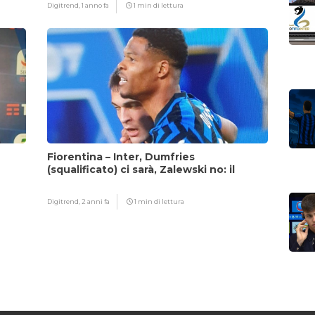
Digitrend,
1 anno fa
1 min di lettura
Fiorentina – Inter, Dumfries
(squalificato) ci sarà, Zalewski no: il
motivo
Digitrend,
2 anni fa
1 min di lettura