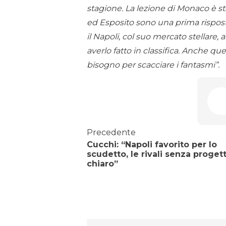
stagione. La lezione di Monaco è s
ed Esposito sono una prima risposta
il Napoli, col suo mercato stellare,
averlo fatto in classifica. Anche q
bisogno per scacciare i fantasmi”.
Precedente
Cucchi: “Napoli favorito per lo
scudetto, le rivali senza proget
chiaro”