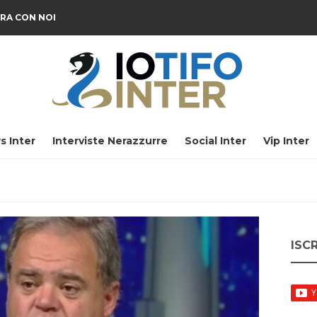
RA CON NOI
s Inter
Interviste Nerazzurre
Social Inter
Vip Inter
ISC