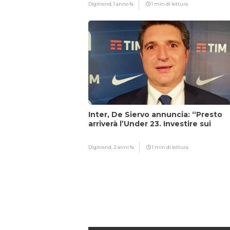
Digitrend,
1 anno fa
1 min di lettura
Inter, De Siervo annuncia: “Presto
arriverà l’Under 23. Investire sui
giovani…”
Digitrend,
2 anni fa
1 min di lettura