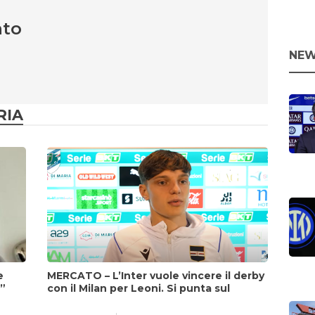
nto
NEW
RIA
e
MERCATO – L’Inter vuole vincere il derby
i”
con il Milan per Leoni. Si punta sul
fattore Chivu