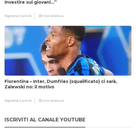
Investire sui giovani…”
Digitrend,
2 anni fa
1 min di lettura
Fiorentina – Inter, Dumfries (squalificato) ci sarà,
Zalewski no: il motivo
Digitrend,
2 anni fa
1 min di lettura
ISCRIVITI AL CANALE YOUTUBE