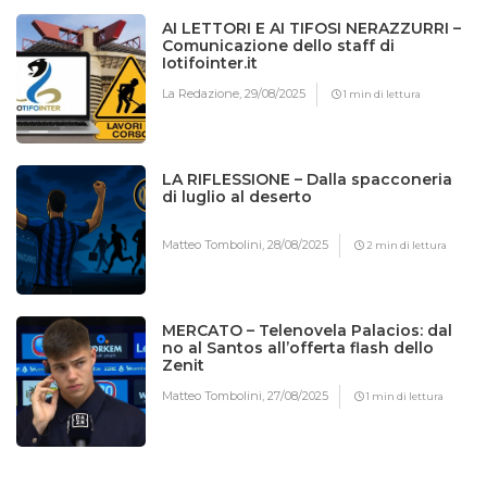
AI LETTORI E AI TIFOSI NERAZZURRI –
Comunicazione dello staff di
Iotifointer.it
La Redazione,
29/08/2025
1 min di lettura
LA RIFLESSIONE – Dalla spacconeria
di luglio al deserto
Matteo Tombolini,
28/08/2025
2 min di lettura
MERCATO – Telenovela Palacios: dal
no al Santos all’offerta flash dello
Zenit
Matteo Tombolini,
27/08/2025
1 min di lettura