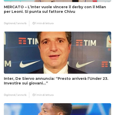
MERCATO – L’Inter vuole vincere il derby con il Milan
per Leoni. Si punta sul fattore Chivu
Digitrend,
1 anno fa
1 min di lettura
Inter, De Siervo annuncia: “Presto arriverà l’Under 23.
Investire sui giovani…”
Digitrend,
1 anno fa
1 min di lettura