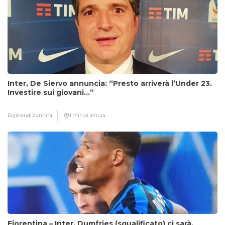
Inter, De Siervo annuncia: “Presto arriverà l’Under 23.
Investire sui giovani…”
Digitrend,
2 anni fa
1 min di lettura
Fiorentina – Inter, Dumfries (squalificato) ci sarà,