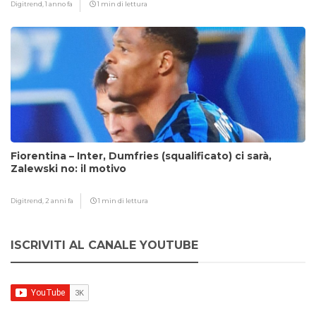
Digitrend,
1 anno fa
1 min di lettura
Fiorentina – Inter, Dumfries (squalificato) ci sarà,
Zalewski no: il motivo
Digitrend,
2 anni fa
1 min di lettura
ISCRIVITI AL CANALE YOUTUBE