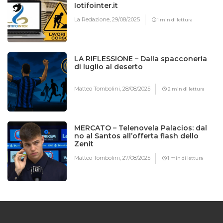
Iotifointer.it
La Redazione,
29/08/2025
1 min di lettura
LA RIFLESSIONE – Dalla spacconeria
di luglio al deserto
Matteo Tombolini,
28/08/2025
2 min di lettura
MERCATO – Telenovela Palacios: dal
no al Santos all’offerta flash dello
Zenit
Matteo Tombolini,
27/08/2025
1 min di lettura