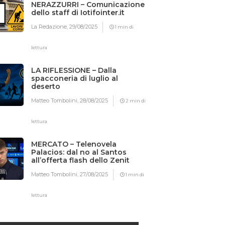
NERAZZURRI – Comunicazione
dello staff di Iotifointer.it
La Redazione,
29/08/2025
1 min di
lettura
LA RIFLESSIONE – Dalla
spacconeria di luglio al
deserto
Matteo Tombolini,
28/08/2025
2 min di
lettura
MERCATO – Telenovela
Palacios: dal no al Santos
all’offerta flash dello Zenit
Matteo Tombolini,
27/08/2025
1 min di
lettura