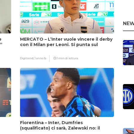
NEW
e
MERCATO – L’Inter vuole vincere il derby
i”
con il Milan per Leoni. Si punta sul
fattore Chivu
Digitrend,
1 anno fa
1 min di lettura
Fiorentina – Inter, Dumfries
(squalificato) ci sarà, Zalewski no: il
motivo