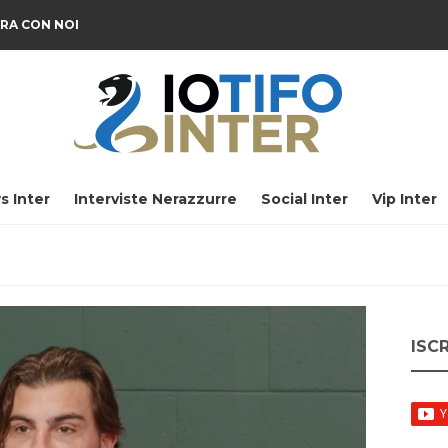
RA CON NOI
s Inter
Interviste Nerazzurre
Social Inter
Vip Inter
ISC