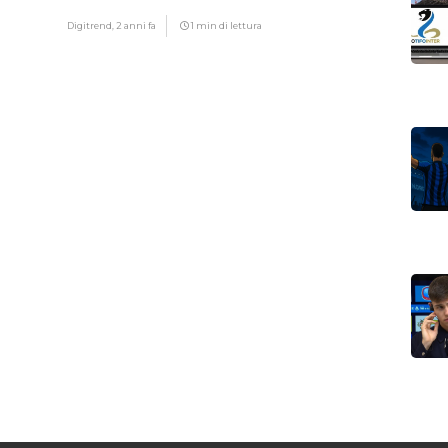
Digitrend,
2 anni fa
1 min di lettura