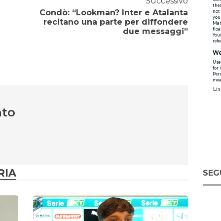
Successivo
Condò: “Lookman? Inter e Atalanta
recitano una parte per diffondere
due messaggi”
nto
RIA
SEG