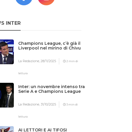
S INTER
Champions League, c’è già il
Liverpool nel mirino di Chivu
La Redazione,
28/11/2025
2 min di
lettura
Inter: un novembre intenso tra
Serie A e Champions League
La Redazione,
31/10/2025
3 min di
lettura
AI LETTORI E AI TIFOSI