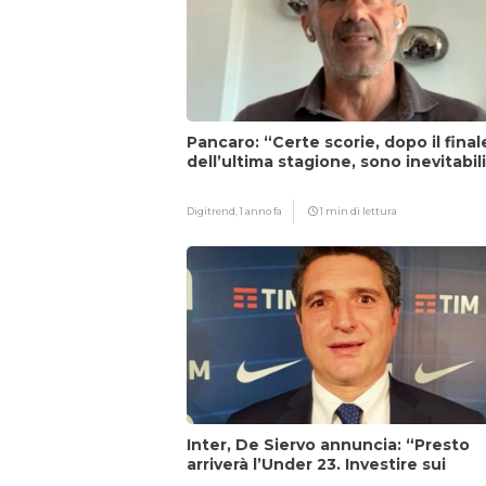
Pancaro: “Certe scorie, dopo il final
dell’ultima stagione, sono inevitabil
Digitrend,
1 anno fa
1 min di lettura
Inter, De Siervo annuncia: “Presto
arriverà l’Under 23. Investire sui
giovani…”