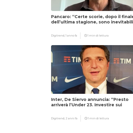
Pancaro: “Certe scorie, dopo il final
dell’ultima stagione, sono inevitabil
Digitrend,
1 anno fa
1 min di lettura
Inter, De Siervo annuncia: “Presto
arriverà l’Under 23. Investire sui
giovani…”
Digitrend,
2 anni fa
1 min di lettura