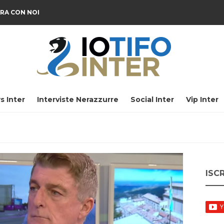
RA CON NOI
s Inter
Interviste Nerazzurre
Social Inter
Vip Inter
ISC