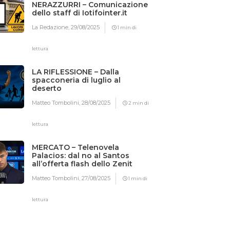
NERAZZURRI – Comunicazione
dello staff di Iotifointer.it
La Redazione,
29/08/2025
1 min di
lettura
LA RIFLESSIONE – Dalla
spacconeria di luglio al
deserto
Matteo Tombolini,
28/08/2025
2 min di
lettura
MERCATO – Telenovela
Palacios: dal no al Santos
all’offerta flash dello Zenit
Matteo Tombolini,
27/08/2025
1 min di
lettura