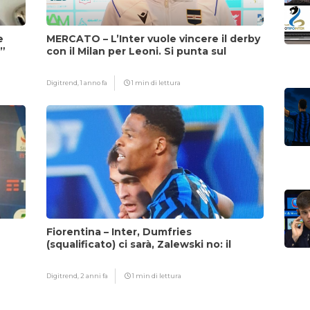
e
MERCATO – L’Inter vuole vincere il derby
i”
con il Milan per Leoni. Si punta sul
fattore Chivu
Digitrend,
1 anno fa
1 min di lettura
Fiorentina – Inter, Dumfries
(squalificato) ci sarà, Zalewski no: il
motivo
Digitrend,
2 anni fa
1 min di lettura