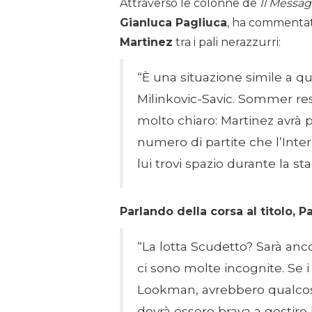
Attraverso le colonne de
Il Messa
Gianluca Pagliuca
, ha commentat
Martinez
tra i pali nerazzurri:
“È una situazione simile a qu
Milinkovic-Savic. Sommer rest
molto chiaro: Martinez avrà 
numero di partite che l’Inte
lui trovi spazio durante la st
Parlando della corsa al titolo, P
“La lotta Scudetto? Sarà anco
ci sono molte incognite. Se 
Lookman, avrebbero qualcosa
dovrà essere brava a gestire