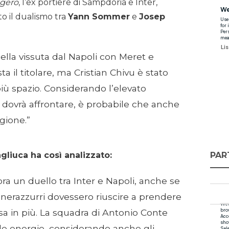
ggero
, l’ex portiere di Sampdoria e Inter,
o il dualismo tra
Yann Sommer
e
Josep
ella vissuta dal Napoli con Meret e
a il titolare, ma Cristian Chivu è stato
più spazio. Considerando l’elevato
r dovrà affrontare, è probabile che anche
agione.”
PAR
agliuca ha così analizzato:
ra un duello tra Inter e Napoli, anche se
i nerazzurri dovessero riuscire a prendere
 in più. La squadra di Antonio Conte
 le energie, considerando anche gli