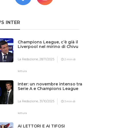
S INTER
Champions League, c’è già il
Liverpool nel mirino di Chivu
La Redazione,
28/11/2025
2 min di
lettura
Inter: un novembre intenso tra
Serie A e Champions League
La Redazione,
31/10/2025
3 min di
lettura
AI LETTORI E AI TIFOSI