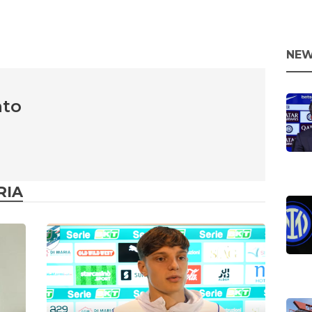
NEW
nto
RIA